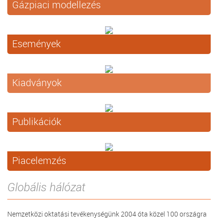
Gázpiaci modellezés
Események
Kiadványok
Publikációk
Piacelemzés
Globális hálózat
Nemzetközi oktatási tevékenységünk 2004 óta közel 100 országra