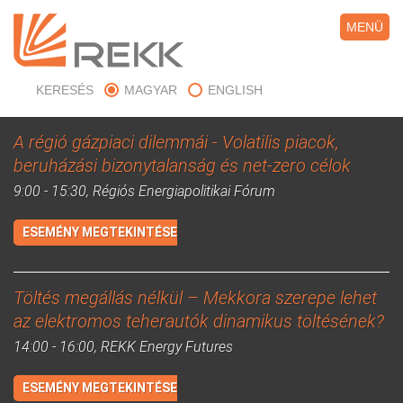
MENÜ
KERESÉS
MAGYAR
ENGLISH
A régió gázpiaci dilemmái - Volatilis piacok,
beruházási bizonytalanság és net-zero célok
9:00 - 15:30, Régiós Energiapolitikai Fórum
ESEMÉNY MEGTEKINTÉSE
Töltés megállás nélkül – Mekkora szerepe lehet
az elektromos teherautók dinamikus töltésének?
14:00 - 16:00, REKK Energy Futures
ESEMÉNY MEGTEKINTÉSE