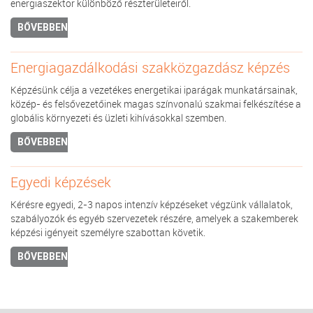
energiaszektor különböző részterületeiről.
BŐVEBBEN
Energiagazdálkodási szakközgazdász képzés
Képzésünk célja a vezetékes energetikai iparágak munkatársainak,
közép- és felsővezetőinek magas színvonalú szakmai felkészítése a
globális környezeti és üzleti kihívásokkal szemben.
BŐVEBBEN
Egyedi képzések
Kérésre egyedi, 2-3 napos intenzív képzéseket végzünk vállalatok,
szabályozók és egyéb szervezetek részére, amelyek a szakemberek
képzési igényeit személyre szabottan követik.
BŐVEBBEN