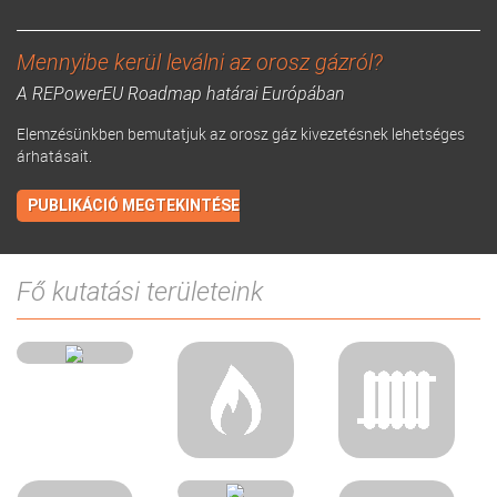
Mennyibe kerül leválni az orosz gázról?
A REPowerEU Roadmap határai Európában
Elemzésünkben bemutatjuk az orosz gáz kivezetésnek lehetséges
árhatásait.
PUBLIKÁCIÓ MEGTEKINTÉSE
Fő kutatási területeink