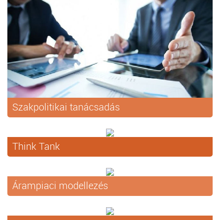
Szakpolitikai tanácsadás
Think Tank
Árampiaci modellezés