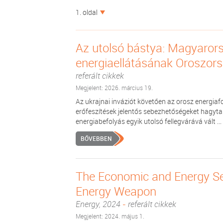
1. oldal
Az utolsó bástya: Magyaror
energiaellátásának Oroszors
referált cikkek
Megjelent: 2026. március 19.
Az ukrajnai inváziót követően az orosz energiaf
erőfeszítések jelentős sebezhetőségeket hagyt
energiabefolyás egyik utolsó fellegvárává vált ...
BŐVEBBEN
The Economic and Energy Sec
Energy Weapon
Energy, 2024
-
referált cikkek
Megjelent: 2024. május 1.