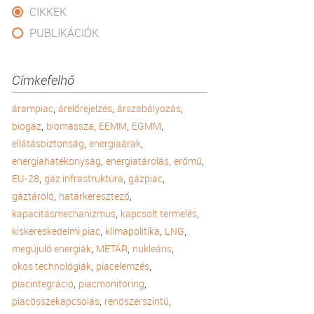
CIKKEK
PUBLIKÁCIÓK
Címkefelhő
,
,
,
árampiac
árelőrejelzés
árszabályozás
,
,
,
,
biogáz
biomassza
EEMM
EGMM
,
,
ellátásbiztonság
energiaárak
,
,
,
energiahatékonyság
energiatárolás
erőmű
,
,
,
EU-28
gáz infrastruktúra
gázpiac
,
,
gáztároló
határkeresztező
,
,
kapacitásmechanizmus
kapcsolt termelés
,
,
,
kiskereskedelmi piac
klímapolitika
LNG
,
,
,
megújuló energiák
METÁR
nukleáris
,
,
okos technológiák
piacelemzés
,
,
piacintegráció
piacmonitoring
,
,
piacösszekapcsolás
rendszerszintű