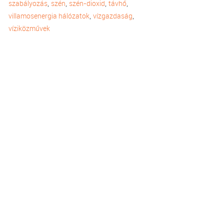
,
,
,
,
szabályozás
szén
szén-dioxid
távhő
,
,
villamosenergia hálózatok
vízgazdaság
víziközművek