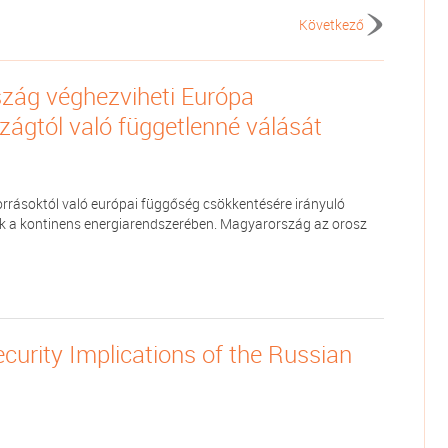
Következő
szág véghezviheti Európa
zágtól való függetlenné válását
orrásoktól való európai függőség csökkentésére irányuló
ak a kontinens energiarendszerében. Magyarország az orosz
urity Implications of the Russian