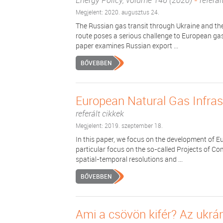
Energy Policy, volume 146 (2020)
-
referál
Megjelent: 2020. augusztus 24.
The Russian gas transit through Ukraine and the 
route poses a serious challenge to European gas 
paper examines Russian export ...
BŐVEBBEN
European Natural Gas Infrast
referált cikkek
Megjelent: 2019. szeptember 18.
In this paper, we focus on the development of Eu
particular focus on the so-called Projects of Co
spatial-temporal resolutions and ...
BŐVEBBEN
Ami a csövön kifér? Az ukrán