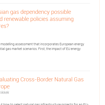
ssian gas dependency possible
nd renewable policies assuming
res?
ed modelling assessment that incorporates European energy
tial gas market scenarios. First, the impact of EU energy
luating Cross-Border Natural Gas
urope
cikkek
t how to select natural gas infrastructure projects for an EU-