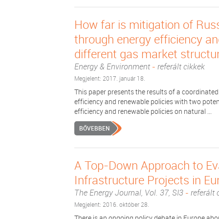
How far is mitigation of Ru
through energy efficiency a
different gas market structu
Energy & Environment
-
referált cikkek
Megjelent: 2017. január 18.
This paper presents the results of a coordinat
efficiency and renewable policies with two poten
efficiency and renewable policies on natural ...
BŐVEBBEN
A Top-Down Approach to Eva
Infrastructure Projects in E
The Energy Journal, Vol. 37, SI3
-
referált 
Megjelent: 2016. október 28.
There is an ongoing policy debate in Europe abou