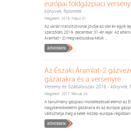
európai földgázpiaci verseny
könyvek, fejezetek
Megjelent: 2019. május 31.
Az ukrán tranzitútvonal jövője az idei év egyik 
szerződés 2019. december 31-én lejár. Az alter
Áramlat–2) megvalósulása késik ...
BŐVEBBEN
Az Északi Áramlat-2 gázvez
gázárakra és a versenyre
Verseny és Szabályozás 2016
-
könyvek, f
Megjelent: 2017. február 24.
A tanulmány gázpiaci modellezéssel elemzi az 
nagykereskedelmi gázáraira és az európai gázpi
változtatja meg a kelet-közép-európai régióban .
BŐVEBBEN