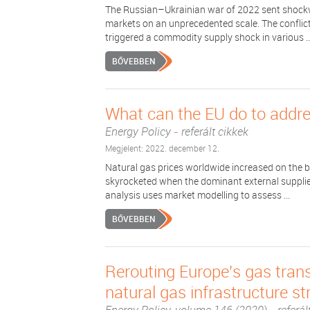
The Russian–Ukrainian war of 2022 sent shock
markets on an unprecedented scale. The conflict
triggered a commodity supply shock in various ..
BŐVEBBEN
What can the EU do to addres
Energy Policy
-
referált cikkek
Megjelent: 2022. december 12.
Natural gas prices worldwide increased on the 
skyrocketed when the dominant external supplier
analysis uses market modelling to assess ...
BŐVEBBEN
Rerouting Europe's gas trans
natural gas infrastructure s