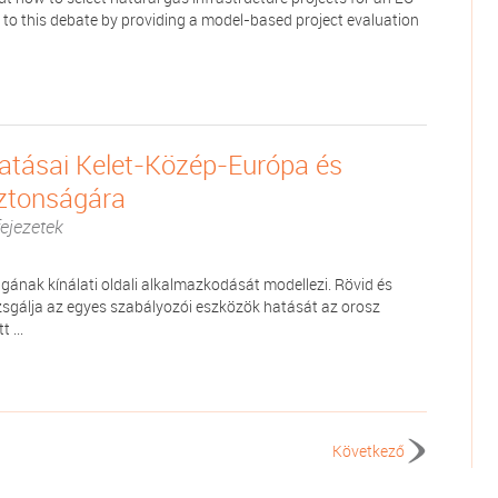
to this debate by providing a model-based project evaluation
hatásai Kelet-Közép-Európa és
ztonságára
ejezetek
gának kínálati oldali alkalmazkodását modellezi. Rövid és
sgálja az egyes szabályozói eszközök hatását az orosz
 ...
Következő