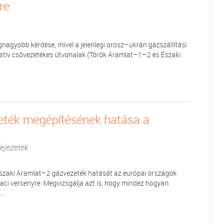
re
legnagyobb kérdése, mivel a jelenlegi orosz–ukrán gázszállítási
natív csővezetékes útvonalak (Török Áramlat–1–2 és Északi
eték megépítésének hatása a
ejezetek
Északi Áramlat–2 gázvezeték hatását az európai országok
aci versenyre. Megvizsgálja azt is, hogy mindez hogyan
..