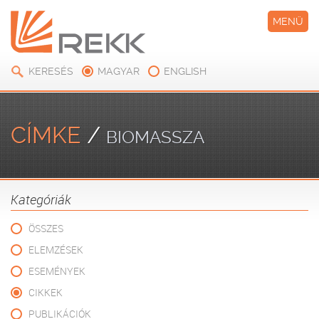
MENÜ
KERESÉS
MAGYAR
ENGLISH
CÍMKE
/
BIOMASSZA
Kategóriák
ÖSSZES
ELEMZÉSEK
ESEMÉNYEK
CIKKEK
PUBLIKÁCIÓK