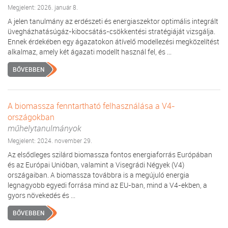
Megjelent: 2026. január 8.
A jelen tanulmány az erdészeti és energiaszektor optimális integrált
üvegházhatásúgáz-kibocsátás-csökkentési stratégiáját vizsgálja.
Ennek érdekében egy ágazatokon átívelő modellezési megközelítést
alkalmaz, amely két ágazati modellt használ fel, és ...
BŐVEBBEN
A biomassza fenntartható felhasználása a V4-
országokban
műhelytanulmányok
Megjelent: 2024. november 29.
Az elsődleges szilárd biomassza fontos energiaforrás Európában
és az Európai Unióban, valamint a Visegrádi Négyek (V4)
országaiban. A biomassza továbbra is a megújuló energia
legnagyobb egyedi forrása mind az EU-ban, mind a V4-ekben, a
gyors növekedés és ...
BŐVEBBEN