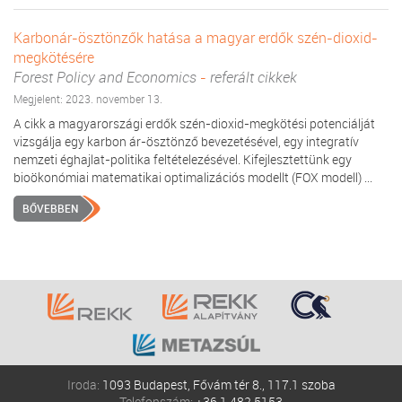
Karbonár-ösztönzők hatása a magyar erdők szén-dioxid-
megkötésére
Forest Policy and Economics
-
referált cikkek
Megjelent: 2023. november 13.
A cikk a magyarországi erdők szén-dioxid-megkötési potenciálját
vizsgálja egy karbon ár-ösztönző bevezetésével, egy integratív
nemzeti éghajlat-politika feltételezésével. Kifejlesztettünk egy
bioökonómiai matematikai optimalizációs modellt (FOX modell) ...
BŐVEBBEN
Iroda:
1093 Budapest, Fővám tér 8., 117.1 szoba
Telefonszám:
+36 1 482 5153