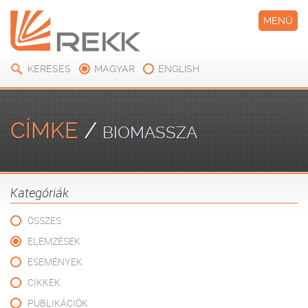
MENÜ
KERESÉS
MAGYAR
ENGLISH
CÍMKE
/
BIOMASSZA
Kategóriák
ÖSSZES
ELEMZÉSEK
ESEMÉNYEK
CIKKEK
PUBLIKÁCIÓK