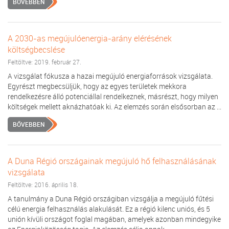
BŐVEBBEN
A 2030-as megújulóenergia-arány elérésének
költségbecslése
Feltöltve: 2019. február 27.
A vizsgálat fókusza a hazai megújuló energiaforrások vizsgálata.
Egyrészt megbecsüljük, hogy az egyes területek mekkora
rendelkezésre álló potenciállal rendelkeznek, másrészt, hogy milyen
költségek mellett aknázhatóak ki. Az elemzés során elsősorban az ...
BŐVEBBEN
A Duna Régió országainak megújuló hő felhasználásának
vizsgálata
Feltöltve: 2016. április 18.
A tanulmány a Duna Régió országiban vizsgálja a megújuló fűtési
célú energia felhasználás alakulását. Ez a régió kilenc uniós, és 5
unión kívüli országot foglal magában, amelyek azonban mindegyike