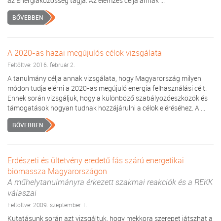
az Energiaközösség tagja. Az elemzés célja annak ...
BŐVEBBEN
A 2020-as hazai megújulós célok vizsgálata
Feltöltve: 2016. február 2.
A tanulmány célja annak vizsgálata, hogy Magyarország milyen
módon tudja elérni a 2020-as megújuló energia felhasználási célt.
Ennek során vizsgáljuk, hogy a különböző szabályozóeszközök és
támogatások hogyan tudnak hozzájárulni a célok eléréséhez. A ...
BŐVEBBEN
Erdészeti és ültetvény eredetű fás szárú energetikai
biomassza Magyarországon
A műhelytanulmányra érkezett szakmai reakciók és a REKK
válaszai
Feltöltve: 2009. szeptember 1.
Kutatásunk során azt vizsgáltuk, hogy mekkora szerepet játszhat a