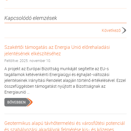
Kapcsolódó elemzések
Következő
Szakértői támogatás az Energia Unió előrehaladási
jelentésének elkészítéséhez
Feltöltve: 2025. november 10.
A projekt az Európai Bizottság munkáját segítette az EU-s
tagállamok kétévenkénti Energiaügyi és éghajlat-változási
jelentéseinek Irányítási Rendelet alapján történő értékelésével. Ezzel
összefüggésben támogatást nyújtott a Bizottságnak az
Energiaunió ...
BŐVEBBEN
Geotermikus alapú távhőtermelési és városfűtési potenciál
és szabályozási akadályok felmérése kis- és közepes