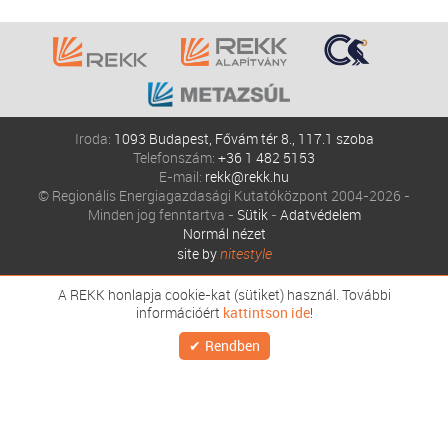
Iroda:
1093 Budapest, Fővám tér 8., 117.1 szoba
Telefonszám:
+36 1 482 5153
E-mail:
rekk@rekk.hu
© Regionális Energiagazdasági Kutatóközpont 2004-2026 -
Minden jog fenntartva -
Sütik
-
Adatvédelem
Normál nézet
site by
nitestyle
A REKK honlapja cookie-kat (sütiket) használ. További
információért
kattintson ide
!
Rendben