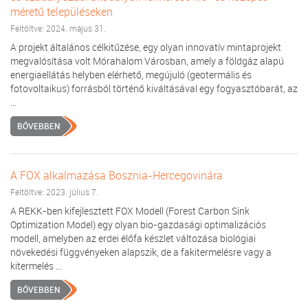
méretű településeken
Feltöltve: 2024. május 31.
A projekt általános célkitűzése, egy olyan innovatív mintaprojekt
megvalósítása volt Mórahalom Városban, amely a földgáz alapú
energiaellátás helyben elérhető, megújuló (geotermális és
fotovoltaikus) forrásból történő kiváltásával egy fogyasztóbarát, az
...
BŐVEBBEN
A FOX alkalmazása Bosznia-Hercegovinára
Feltöltve: 2023. július 7.
A REKK-ben kifejlesztett FOX Modell (Forest Carbon Sink
Optimization Model) egy olyan bio-gazdasági optimalizációs
modell, amelyben az erdei élőfa készlet változása biológiai
növekedési függvényeken alapszik, de a fakitermelésre vagy a
kitermelés ...
BŐVEBBEN