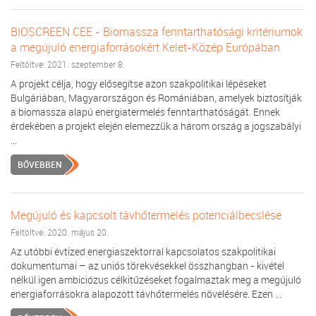
BIOSCREEN CEE - Biomassza fenntarthatósági kritériumok
a megújuló energiaforrásokért Kelet-Közép Európában
Feltöltve: 2021. szeptember 8.
A projekt célja, hogy elősegítse azon szakpolitikai lépéseket
Bulgáriában, Magyarországon és Romániában, amelyek biztosítják
a biomassza alapú energiatermelés fenntarthatóságát. Ennek
érdekében a projekt elején elemezzük a három ország a jogszabályi
...
BŐVEBBEN
Megújuló és kapcsolt távhőtermelés potenciálbecslése
Feltöltve: 2020. május 20.
Az utóbbi évtized energiaszektorral kapcsolatos szakpolitikai
dokumentumai – az uniós törekvésekkel összhangban - kivétel
nélkül igen ambiciózus célkitűzéseket fogalmaztak meg a megújuló
energiaforrásokra alapozott távhőtermelés növelésére. Ezen ...