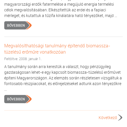
magyarországi erdők fatermelése a megújuló energia termelési
célok megvalósításában. Elkészítettük az erdei és a fapiaci
mérleget, és kutattuk a tűzifa kínálatára ható tényezőket, majd ...
BŐVEBBEN
Megvalósíthatósági tanulmány építendő biomassza-
tüzelésű erőműre vonatkozóan
Feltöltve: 2008. január 1.
A tanulmány során arra kerestük a választ, hogy pénzügyileg
gazdaságosan lehet-e egy kapcsolt biomassza-tüzelésű erőművet
építeni Magyarországon. Az elemzés során részletesen vizsgáltuk a
fontosabb részpiacokat, és előrejelzéseket adtunk azon tényezőkre
...
BŐVEBBEN
Következő