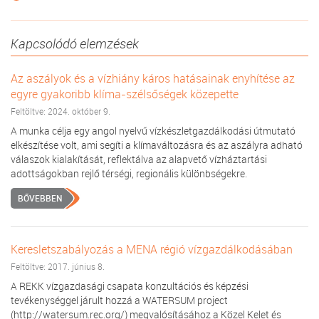
Kapcsolódó elemzések
Az aszályok és a vízhiány káros hatásainak enyhítése az
egyre gyakoribb klíma-szélsőségek közepette
Feltöltve: 2024. október 9.
A munka célja egy angol nyelvű vízkészletgazdálkodási útmutató
elkészítése volt, ami segíti a klímaváltozásra és az aszályra adható
válaszok kialakítását, reflektálva az alapvető vízháztartási
adottságokban rejlő térségi, regionális különbségekre.
BŐVEBBEN
Keresletszabályozás a MENA régió vízgazdálkodásában
Feltöltve: 2017. június 8.
A REKK vízgazdasági csapata konzultációs és képzési
tevékenységgel járult hozzá a WATERSUM project
(http://watersum.rec.org/) megvalósításához a Közel Kelet és