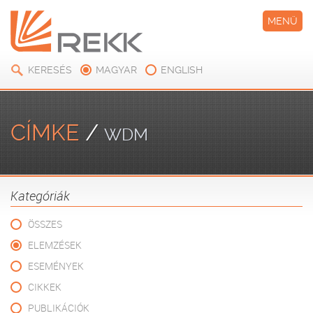
MENÜ
KERESÉS
MAGYAR
ENGLISH
CÍMKE
/
WDM
Kategóriák
ÖSSZES
ELEMZÉSEK
ESEMÉNYEK
CIKKEK
PUBLIKÁCIÓK