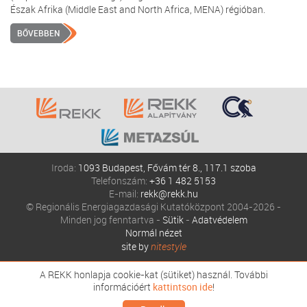
Észak Afrika (Middle East and North Africa, MENA) régióban.
BŐVEBBEN
Iroda:
1093 Budapest, Fővám tér 8., 117.1 szoba
Telefonszám:
+36 1 482 5153
E-mail:
rekk@rekk.hu
© Regionális Energiagazdasági Kutatóközpont 2004-2026 -
Minden jog fenntartva -
Sütik
-
Adatvédelem
Normál nézet
site by
nitestyle
A REKK honlapja cookie-kat (sütiket) használ. További
információért
kattintson ide
!