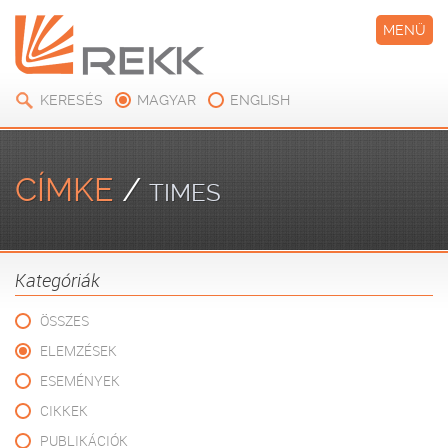
MENÜ
KERESÉS
MAGYAR
ENGLISH
CÍMKE
/
TIMES
Kategóriák
ÖSSZES
ELEMZÉSEK
ESEMÉNYEK
CIKKEK
PUBLIKÁCIÓK