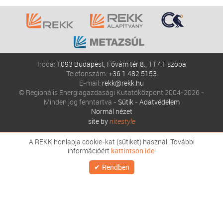
Iroda:
1093 Budapest, Fővám tér 8., 117.1 szoba
Telefonszám:
+36 1 482 5153
E-mail:
rekk@rekk.hu
© Regionális Energiagazdasági Kutatóközpont 2004-2026 -
Minden jog fenntartva -
Sütik
-
Adatvédelem
Normál nézet
site by
nitestyle
A REKK honlapja cookie-kat (sütiket) használ. További
információért
kattintson ide
!
Rendben