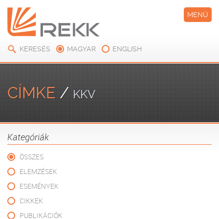
MENÜ
KERESÉS
MAGYAR
ENGLISH
CÍMKE
/
KKV
Kategóriák
ÖSSZES
ELEMZÉSEK
ESEMÉNYEK
CIKKEK
PUBLIKÁCIÓK