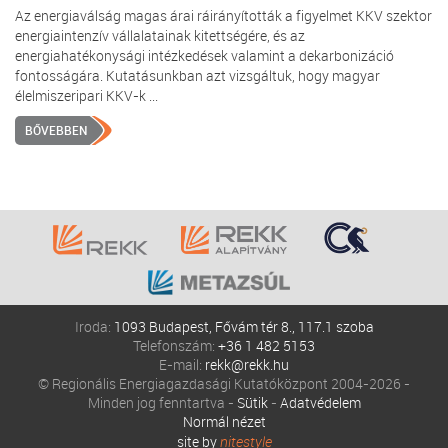
Az energiaválság magas árai ráirányították a figyelmet KKV szektor
energiaintenzív vállalatainak kitettségére, és az
energiahatékonysági intézkedések valamint a dekarbonizáció
fontosságára. Kutatásunkban azt vizsgáltuk, hogy magyar
élelmiszeripari KKV-k ...
BŐVEBBEN
Iroda:
1093 Budapest, Fővám tér 8., 117.1 szoba
Telefonszám:
+36 1 482 5153
E-mail:
rekk@rekk.hu
© Regionális Energiagazdasági Kutatóközpont 2004-2026 -
Minden jog fenntartva -
Sütik
-
Adatvédelem
Normál nézet
site by
nitestyle