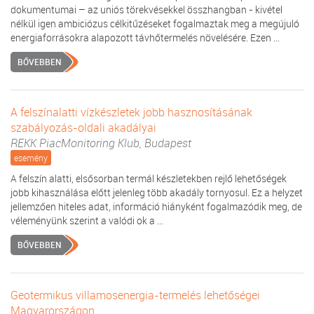
dokumentumai – az uniós törekvésekkel összhangban - kivétel
nélkül igen ambiciózus célkitűzéseket fogalmaztak meg a megújuló
energiaforrásokra alapozott távhőtermelés növelésére. Ezen ...
BŐVEBBEN
A felszínalatti vízkészletek jobb hasznosításának
szabályozás-oldali akadályai
REKK PiacMonitoring Klub, Budapest
esemény
A felszín alatti, elsősorban termál készletekben rejlő lehetőségek
jobb kihasználása előtt jelenleg több akadály tornyosul. Ez a helyzet
jellemzően hiteles adat, információ hiányként fogalmazódik meg, de
véleményünk szerint a valódi ok a ...
BŐVEBBEN
Geotermikus villamosenergia-termelés lehetőségei
Magyarországon