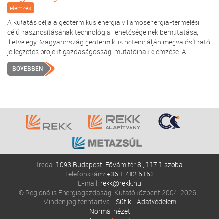
elemzés
A kutatás célja a geotermikus energia villamosenergia-termelési
célú hasznosításának technológiai lehetőségeinek bemutatása,
illetve egy, Magyarország geotermikus potenciálján megvalósítható
jellegzetes projekt gazdaságossági mutatóinak elemzése. A ...
BŐVEBBEN
Iroda:
1093 Budapest, Fővám tér 8., 117.1 szoba
Telefonszám:
+36 1 482 5153
E-mail:
rekk@rekk.hu
© Regionális Energiagazdasági Kutatóközpont 2004-2026 -
Minden jog fenntartva -
Sütik
-
Adatvédelem
Normál nézet