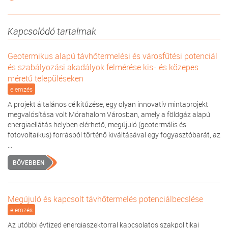
Kapcsolódó tartalmak
Geotermikus alapú távhőtermelési és városfűtési potenciál
és szabályozási akadályok felmérése kis- és közepes
méretű településeken
elemzés
A projekt általános célkitűzése, egy olyan innovatív mintaprojekt
megvalósítása volt Mórahalom Városban, amely a földgáz alapú
energiaellátás helyben elérhető, megújuló (geotermális és
fotovoltaikus) forrásból történő kiváltásával egy fogyasztóbarát, az
...
BŐVEBBEN
Megújuló és kapcsolt távhőtermelés potenciálbecslése
elemzés
Az utóbbi évtized energiaszektorral kapcsolatos szakpolitikai