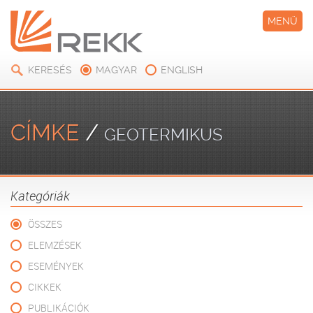
MENÜ
KERESÉS
MAGYAR
ENGLISH
CÍMKE
/
GEOTERMIKUS
Kategóriák
ÖSSZES
ELEMZÉSEK
ESEMÉNYEK
CIKKEK
PUBLIKÁCIÓK