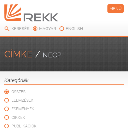
MENÜ
KERESÉS
MAGYAR
ENGLISH
CÍMKE
/
NECP
Kategóriák
ÖSSZES
ELEMZÉSEK
ESEMÉNYEK
CIKKEK
PUBLIKÁCIÓK