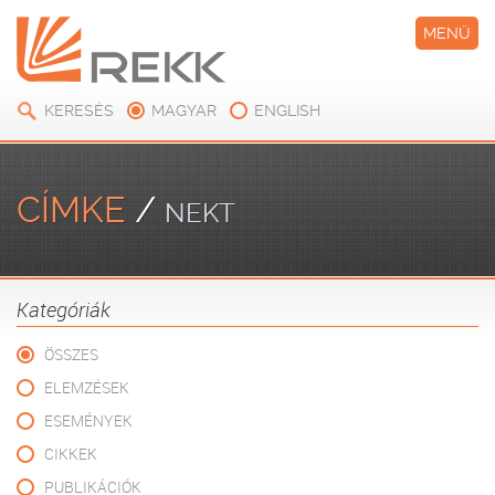
MENÜ
KERESÉS
MAGYAR
ENGLISH
CÍMKE
/
NEKT
Kategóriák
ÖSSZES
ELEMZÉSEK
ESEMÉNYEK
CIKKEK
PUBLIKÁCIÓK