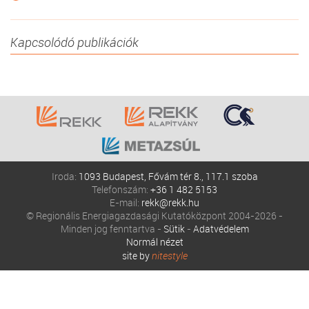
Kapcsolódó publikációk
Iroda:
1093 Budapest, Fővám tér 8., 117.1 szoba
Telefonszám:
+36 1 482 5153
E-mail:
rekk@rekk.hu
© Regionális Energiagazdasági Kutatóközpont 2004-2026 -
Minden jog fenntartva -
Sütik
-
Adatvédelem
Normál nézet
site by
nitestyle