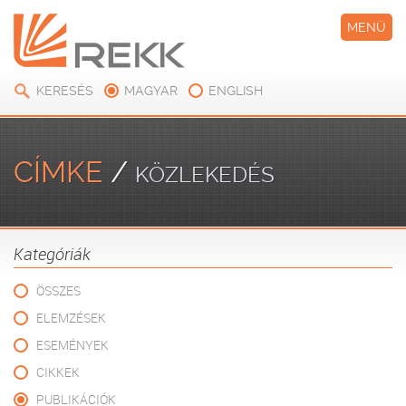
MENÜ
KERESÉS
MAGYAR
ENGLISH
CÍMKE
/
KÖZLEKEDÉS
Kategóriák
ÖSSZES
ELEMZÉSEK
ESEMÉNYEK
CIKKEK
PUBLIKÁCIÓK