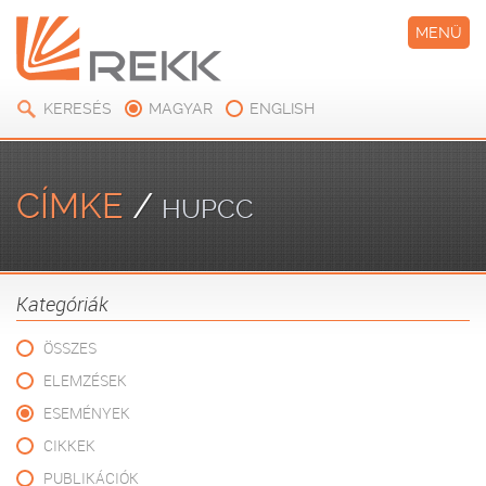
MENÜ
KERESÉS
MAGYAR
ENGLISH
CÍMKE
/
HUPCC
Kategóriák
ÖSSZES
ELEMZÉSEK
ESEMÉNYEK
CIKKEK
PUBLIKÁCIÓK