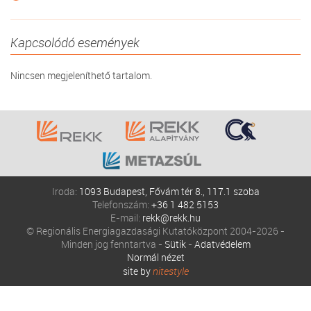
Kapcsolódó események
Nincsen megjeleníthető tartalom.
Iroda:
1093 Budapest, Fővám tér 8., 117.1 szoba
Telefonszám:
+36 1 482 5153
E-mail:
rekk@rekk.hu
© Regionális Energiagazdasági Kutatóközpont 2004-2026 -
Minden jog fenntartva -
Sütik
-
Adatvédelem
Normál nézet
site by
nitestyle