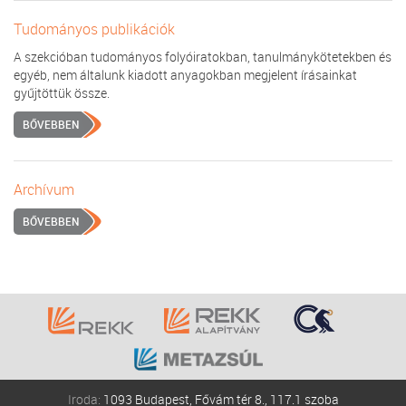
Tudományos publikációk
A szekcióban tudományos folyóiratokban, tanulmánykötetekben és
egyéb, nem általunk kiadott anyagokban megjelent írásainkat
gyűjtöttük össze.
BŐVEBBEN
Archívum
BŐVEBBEN
Iroda:
1093 Budapest, Fővám tér 8., 117.1 szoba