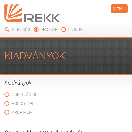
MENÜ
KERESÉS
MAGYAR
ENGLISH
KIADVÁNYOK
Kiadványok
PUBLIKÁCIÓK
POLICY BRIEF
ARCHÍVUM
Kiadványaink három csoportba sorolhatók: