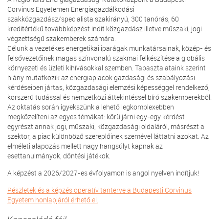
Corvinus Egyetemen Energiagazdálkodási
szakközgazdász/specialista szakirányú, 300 tanórás, 60
kreditértékű továbbképzést indít közgazdász illetve műszaki, jogi
végzettségű szakemberek számára.
Célunk a vezetékes energetikai iparágak munkatársainak, közép- és
felsővezetőinek magas színvonalú szakmai felkészítése a globális
környezeti és üzleti kihívásokkal szemben. Tapasztalataink szerint
hiány mutatkozik az energiapiacok gazdasági és szabályozási
kérdéseiben jártas, közgazdasági elemzési képességgel rendelkező,
korszerű tudással és nemzetközi áttekintéssel bíró szakemberekből.
Az oktatás során igyekszünk a lehető legkomplexebben
megközelíteni az egyes témákat: körüljárni egy-egy kérdést
egyrészt annak jogi, műszaki, közgazdasági oldaláról, másrészt a
szektor, a piac különböző szereplőinek szemével láttatni azokat. Az
elméleti alapozás mellett nagy hangsúlyt kapnak az
esettanulmányok, döntési játékok.
A képzést a 2026/2027-es évfolyamon is angol nyelven indítjuk!
Részletek és a képzés operatív tanterve a Budapesti Corvinus
Egyetem honlapjáról érhető el.