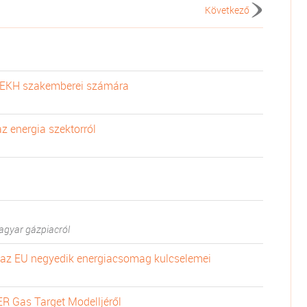
Következő
MEKH szakemberei számára
z energia szektorról
agyar gázpiacról
 az EU negyedik energiacsomag kulcselemei
CER Gas Target Modelljéről