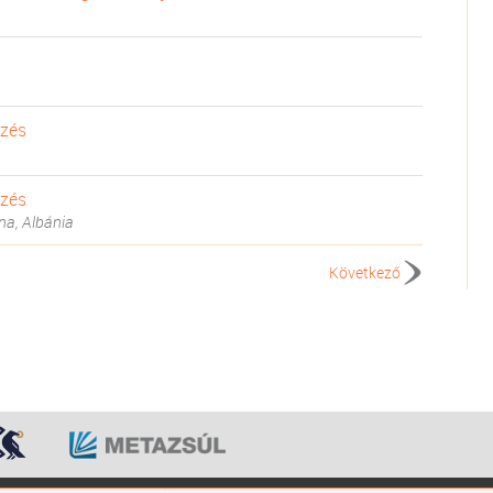
zés
zés
na, Albánia
Következő