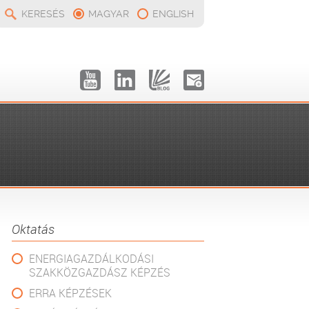
KERESÉS
MAGYAR
ENGLISH
Oktatás
ENERGIAGAZDÁLKODÁSI
SZAKKÖZGAZDÁSZ KÉPZÉS
ERRA KÉPZÉSEK