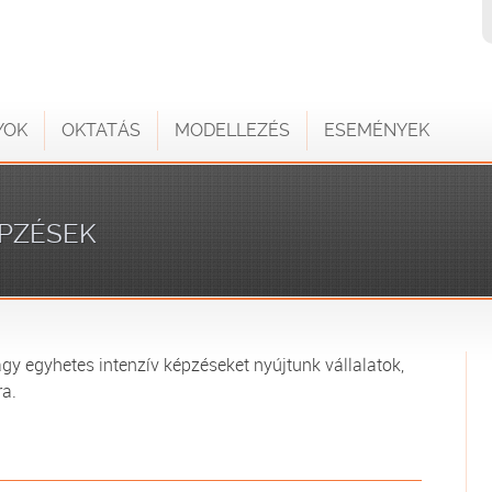
YOK
OKTATÁS
MODELLEZÉS
ESEMÉNYEK
PZÉSEK
agy egyhetes intenzív képzéseket nyújtunk vállalatok,
a.