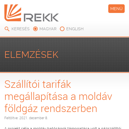
MENÜ
KERESÉS
MAGYAR
ENGLISH
ELEMZÉSEK
Szállítói tarifák
megállapítása a moldáv
földgáz rendszerben
Feltöltve: 2021. december 8.
A projekt célja a moldáv hatóságok támogatása volt a gázszállítói