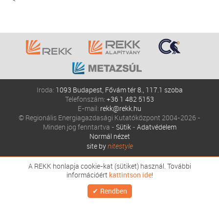
Iroda:
1093 Budapest, Fővám tér 8., 117.1 szoba
Telefonszám:
+36 1 482 5153
E-mail:
rekk@rekk.hu
© Regionális Energiagazdasági Kutatóközpont 2004-2026 -
Minden jog fenntartva -
Sütik
-
Adatvédelem
Normál nézet
site by
nitestyle
A REKK honlapja cookie-kat (sütiket) használ. További
információért
kattintson ide
!
Rendben