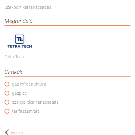
Szakpolitikai tanácsadás
Megrendelő
Tetra Tech
Címkék
gáz infrastruktúra
gázpiac
szakpolitikai tanácsadás
tarifaszámítás
Vissza