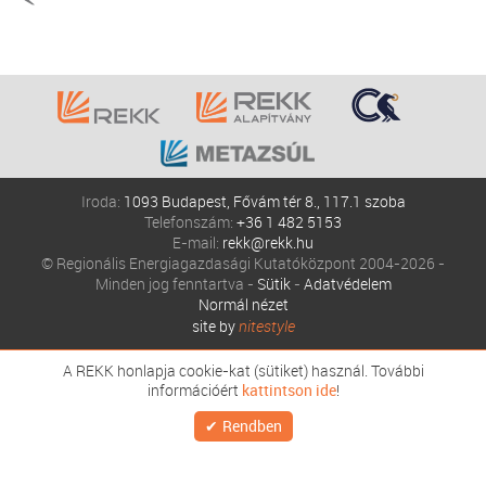
Iroda:
1093 Budapest, Fővám tér 8., 117.1 szoba
Telefonszám:
+36 1 482 5153
E-mail:
rekk@rekk.hu
© Regionális Energiagazdasági Kutatóközpont 2004-2026 -
Minden jog fenntartva -
Sütik
-
Adatvédelem
Normál nézet
site by
nitestyle
A REKK honlapja cookie-kat (sütiket) használ. További
információért
kattintson ide
!
Rendben