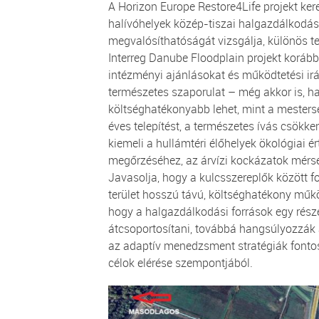
A Horizon Europe Restore4Life projekt ker
halívóhelyek közép-tiszai halgazdálkodá
megvalósíthatóságát vizsgálja, különös te
Interreg Danube Floodplain projekt korább
intézményi ajánlásokat és működtetési ir
természetes szaporulat – még akkor is, h
költséghatékonyabb lehet, mint a mestersé
éves telepítést, a természetes ívás csökke
kiemeli a hullámtéri élőhelyek ökológiai é
megőrzéséhez, az árvízi kockázatok mérs
Javasolja, hogy a kulcsszereplők között f
terület hosszú távú, költséghatékony műk
hogy a halgazdálkodási források egy rész
átcsoportosítani, továbbá hangsúlyozzák a
az adaptív menedzsment stratégiák fonto
célok elérése szempontjából.