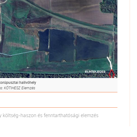
orúpusztai halívóhely
ás: KÖTIHESZ Elemzés
y költség-haszon és fenntarthatósági elemzés