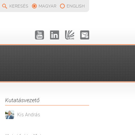
KERESÉS
MAGYAR
ENGLISH
Kutatásvezető
Kis András