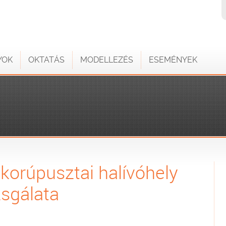
YOK
OKTATÁS
MODELLEZÉS
ESEMÉNYEK
okorúpusztai halívóhely
zsgálata