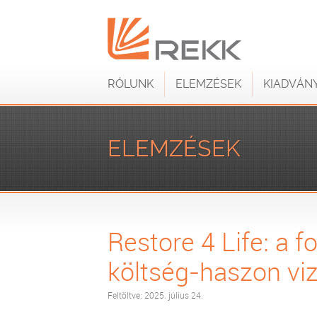
RÓLUNK
ELEMZÉSEK
KIADVÁN
ELEMZÉSEK
Restore 4 Life: a f
költség-haszon vi
Feltöltve: 2025. július 24.