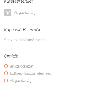
Kutatási terület
Vízgazdaság
Kapcsolódó termék
Szakpolitikai tanácsadás
Címkék
árvízkockázat
költség-haszon elemzés
vízgazdaság