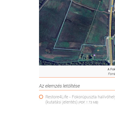
A Fok
Forr
Az elemzés letöltése
Restore4Life - Fokorúpuszta halívóhel
(kutatási jelentés)
(PDF, 1.73 MB)