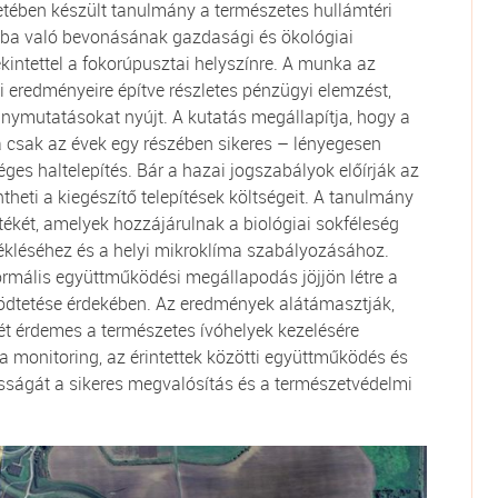
etében készült tanulmány a természetes hullámtéri
sba való bevonásának gazdasági és ökológiai
kintettel a fokorúpusztai helyszínre. A munka az
i eredményeire építve részletes pénzügyi elemzést,
ánymutatásokat nyújt. A kutatás megállapítja, hogy a
a csak az évek egy részében sikeres – lényegesen
ges haltelepítés. Bár a hazai jogszabályok előírják az
ntheti a kiegészítő telepítések költségeit. A tanulmány
rtékét, amelyek hozzájárulnak a biológiai sokféleség
ékléséhez és a helyi mikroklíma szabályozásához.
ormális együttműködési megállapodás jöjjön létre a
ödtetése érdekében. Az eredmények alátámasztják,
ét érdemes a természetes ívóhelyek kezelésére
 monitoring, az érintettek közötti együttműködés és
sságát a sikeres megvalósítás és a természetvédelmi