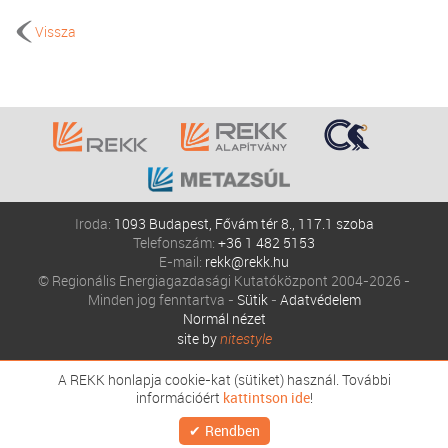
Vissza
Iroda:
1093 Budapest, Fővám tér 8., 117.1 szoba
Telefonszám:
+36 1 482 5153
E-mail:
rekk@rekk.hu
© Regionális Energiagazdasági Kutatóközpont 2004-2026 -
Minden jog fenntartva -
Sütik
-
Adatvédelem
Normál nézet
site by
nitestyle
A REKK honlapja cookie-kat (sütiket) használ. További
információért
kattintson ide
!
Rendben