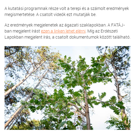
A kutatási programnak része volt a terepi és a számolt eredmények
megismertetése. A csatolt videók ezt mutatják be.
Az eredmények megjelenetek az ágazati szaklapokban. A FATÁJ-
ban megjelent írást
ezen a linken lehet elérni
. Míg az Erdészeti
Lapokban megjelent írás, a csatolt dokumentumok között található.