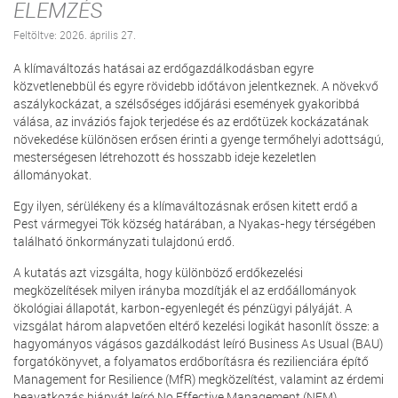
ELEMZÉS
Feltöltve: 2026. április 27.
A klímaváltozás hatásai az erdőgazdálkodásban egyre
közvetlenebbül és egyre rövidebb időtávon jelentkeznek. A növekvő
aszálykockázat, a szélsőséges időjárási események gyakoribbá
válása, az inváziós fajok terjedése és az erdőtüzek kockázatának
növekedése különösen erősen érinti a gyenge termőhelyi adottságú,
mesterségesen létrehozott és hosszabb ideje kezeletlen
állományokat.
Egy ilyen, sérülékeny és a klímaváltozásnak erősen kitett erdő a
Pest vármegyei Tök község határában, a Nyakas-hegy térségében
található önkormányzati tulajdonú erdő.
A kutatás azt vizsgálta, hogy különböző erdőkezelési
megközelítések milyen irányba mozdítják el az erdőállományok
ökológiai állapotát, karbon-egyenlegét és pénzügyi pályáját. A
vizsgálat három alapvetően eltérő kezelési logikát hasonlít össze: a
hagyományos vágásos gazdálkodást leíró Business As Usual (BAU)
forgatókönyvet, a folyamatos erdőborításra és rezilienciára építő
Management for Resilience (MfR) megközelítést, valamint az érdemi
beavatkozás hiányát leíró No Effective Management (NEM)