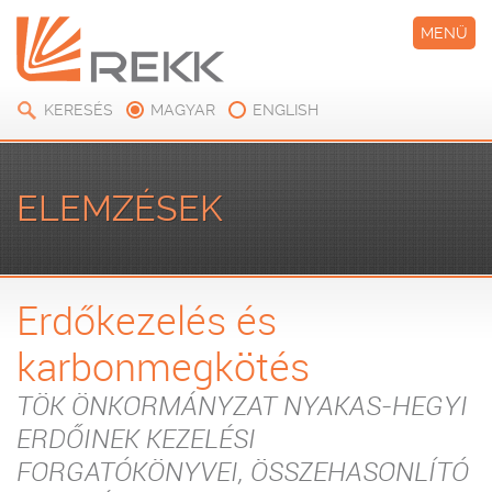
MENÜ
KERESÉS
MAGYAR
ENGLISH
ELEMZÉSEK
Erdőkezelés és
karbonmegkötés
TÖK ÖNKORMÁNYZAT NYAKAS-HEGYI
ERDŐINEK KEZELÉSI
FORGATÓKÖNYVEI, ÖSSZEHASONLÍTÓ