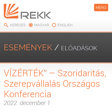
MENÜ
KERESÉS
MAGYAR
ENGLISH
ESEMÉNYEK
/
ELŐADÁSOK
VÍZÉRTÉK” – Szoridaritás,
Szerepvállalás Országos
Konferencia
2022. december 1.