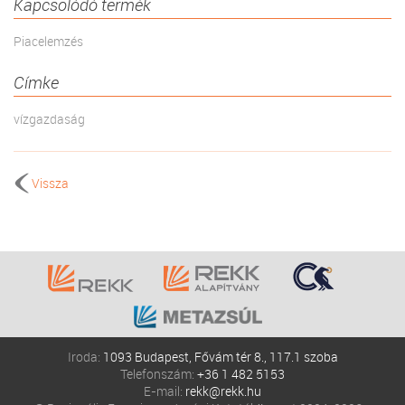
Kapcsolódó termék
Piacelemzés
Címke
vízgazdaság
Vissza
Iroda:
1093 Budapest, Fővám tér 8., 117.1 szoba
Telefonszám:
+36 1 482 5153
E-mail:
rekk@rekk.hu