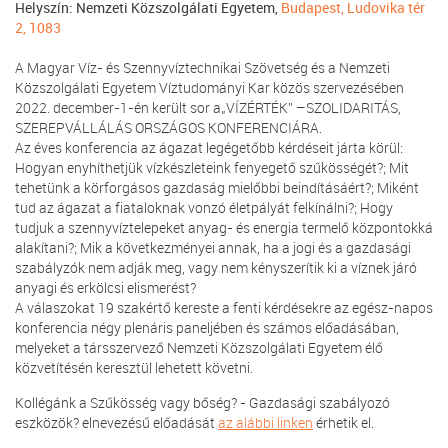
Helyszín: Nemzeti Közszolgálati Egyetem,
Budapest, Ludovika tér
2, 1083
A Magyar Víz- és Szennyvíztechnikai Szövetség és a Nemzeti
Közszolgálati Egyetem Víztudományi Kar közös szervezésében
2022. december-1-én került sor a„VÍZÉRTÉK” –SZOLIDARITÁS,
SZEREPVÁLLÁLÁS ORSZÁGOS KONFERENCIÁRA.
Az éves konferencia az ágazat legégetőbb kérdéseit járta körül:
Hogyan enyhíthetjük vízkészleteink fenyegető szűkösségét?; Mit
tehetünk a körforgásos gazdaság mielőbbi beindításáért?; Miként
tud az ágazat a fiataloknak vonzó életpályát felkínálni?; Hogy
tudjuk a szennyvíztelepeket anyag- és energia termelő központokká
alakítani?; Mik a következményei annak, ha a jogi és a gazdasági
szabályzók nem adják meg, vagy nem kényszerítik ki a víznek járó
anyagi és erkölcsi elismerést?
A válaszokat 19 szakértő kereste a fenti kérdésekre az egész-napos
konferencia négy plenáris paneljében és számos előadásában,
melyeket a társszervező Nemzeti Közszolgálati Egyetem élő
közvetítésén keresztül lehetett követni.
Kollégánk a Szűkösség vagy bőség? - Gazdasági szabályozó
eszközök? elnevezésű előadását
az alábbi linken
érhetik el.