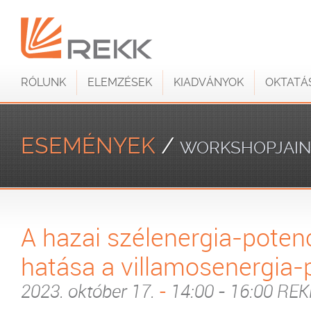
RÓLUNK
ELEMZÉSEK
KIADVÁNYOK
OKTATÁ
ESEMÉNYEK
/
WORKSHOPJAI
A hazai szélenergia-potenc
hatása a villamosenergia-
2023. október 17.
-
14:00 - 16:00 RE