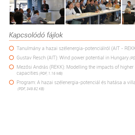
Kapcsolódó fájlok
Tanulmány a hazai szélenergia-potenciálról (AIT - REK
Gustav Resch (AIT): Wind power potential in Hungary
(PD
Mezősi András (REKK): Modelling the impacts of higher
capacities
(PDF, 1.16 MB)
Program: A hazai szélenergia-potenciál és hatása a vil
(PDF, 349.82 KB)