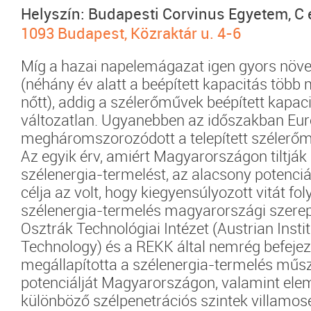
Helyszín: Budapesti Corvinus Egyetem, C é
1093 Budapest, Közraktár u. 4-6
Míg a hazai napelemágazat igen gyors növ
(néhány év alatt a beépített kapacitás több
nőtt), addig a szélerőművek beépített kapac
változatlan. Ugyanebben az időszakban Eu
megháromszorozódott a telepített szélerő
Az egyik érv, amiért Magyarországon tiltják 
szélenergia-termelést, az alacsony potenci
célja az volt, hogy kiegyensúlyozott vitát fo
szélenergia-termelés magyarországi szerep
Osztrák Technológiai Intézet (Austrian Instit
Technology) és a REKK által nemrég befejeze
megállapította a szélenergia-termelés műs
potenciálját Magyarországon, valamint ele
különböző szélpenetrációs szintek villamos