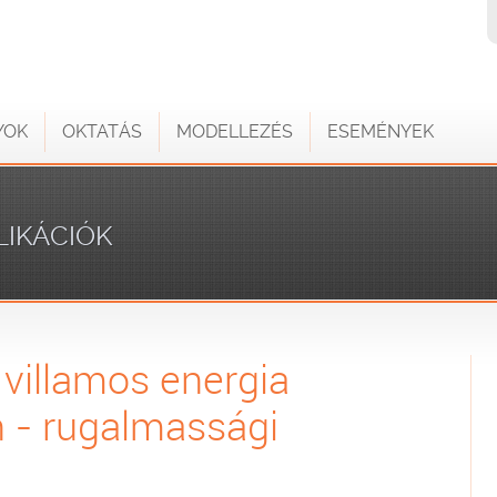
YOK
OKTATÁS
MODELLEZÉS
ESEMÉNYEK
LIKÁCIÓK
 villamos energia
 - rugalmassági