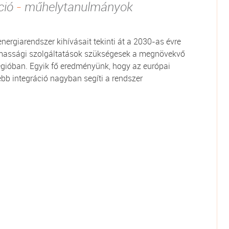
ció
-
műhelytanulmányok
nergiarendszer kihívásait tekinti át a 2030-as évre
almassági szolgáltatások szükségesek a megnövekvő
égióban. Egyik fő eredményünk, hogy az európai
ebb integráció nagyban segíti a rendszer