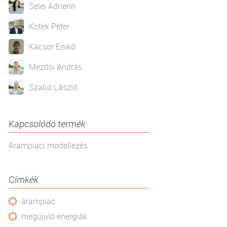
Selei Adrienn
Kotek Péter
Kácsor Enikő
Mezősi András
Szabó László
Kapcsolódó termék
Árampiaci modellezés
Címkék
árampiac
megújuló energiák