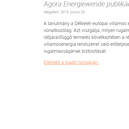
Agora Energiewende publiká
Megjelent: 2019. június 26.
A tanulmány a Délkelet-európai villamos e
vonatkozólag. Azt viszgálja, milyen rug
időjárásfüggő termelés következtében a r
villamosenergia rendszerrel való erőteljes
rugalmasságának biztosítását.
Elérhető a kiadó honlapján.