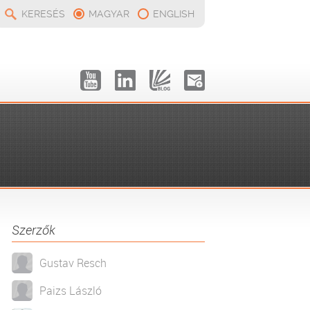
KERESÉS
MAGYAR
ENGLISH
Szerzők
Gustav Resch
Paizs László