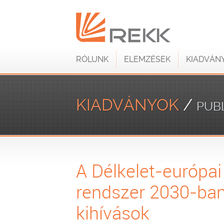
RÓLUNK
ELEMZÉSEK
KIADVÁN
KIADVÁNYOK
/
PUB
A Délkelet-európai
rendszer 2030-ban
kihívások