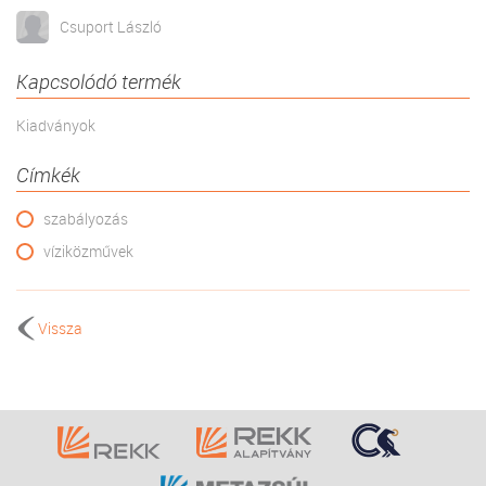
Csuport László
Kapcsolódó termék
Kiadványok
Címkék
szabályozás
víziközművek
Vissza