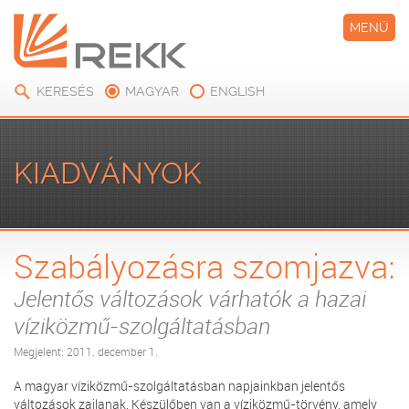
MENÜ
KERESÉS
MAGYAR
ENGLISH
KIADVÁNYOK
Szabályozásra szomjazva:
Jelentős változások várhatók a hazai
víziközmű-szolgáltatásban
Megjelent: 2011. december 1.
A magyar víziközmű-szolgáltatásban napjainkban jelentős
változások zajlanak. Készülőben van a víziközmű-törvény, amely