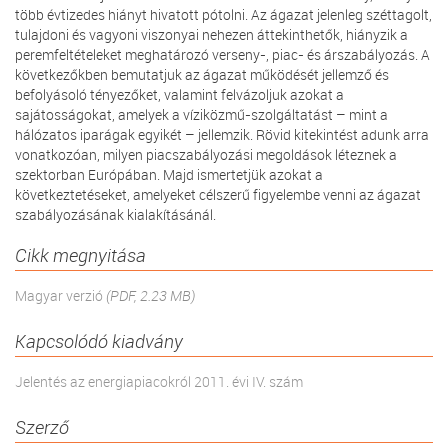
több évtizedes hiányt hivatott pótolni. Az ágazat jelenleg széttagolt,
tulajdoni és vagyoni viszonyai nehezen áttekinthetők, hiányzik a
peremfeltételeket meghatározó verseny-, piac- és árszabályozás. A
következőkben bemutatjuk az ágazat működését jellemző és
befolyásoló tényezőket, valamint felvázoljuk azokat a
sajátosságokat, amelyek a víziközmű-szolgáltatást – mint a
hálózatos iparágak egyikét – jellemzik. Rövid kitekintést adunk arra
vonatkozóan, milyen piacszabályozási megoldások léteznek a
szektorban Európában. Majd ismertetjük azokat a
következtetéseket, amelyeket célszerű figyelembe venni az ágazat
szabályozásának kialakításánál.
Cikk megnyitása
Magyar verzió
(PDF, 2.23 MB)
Kapcsolódó kiadvány
Jelentés az energiapiacokról 2011. évi IV. szám
Szerző