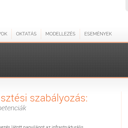
YOK
OKTATÁS
MODELLEZÉS
ESEMÉNYEK
esztési szabályozás:
petenciák
és látott napvilágot az infrastrukturális