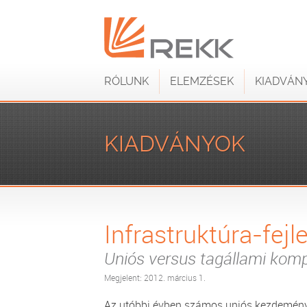
RÓLUNK
ELEMZÉSEK
KIADVÁN
KIADVÁNYOK
Infrastruktúra-fejl
Uniós versus tagállami kom
Megjelent: 2012. március 1.
Az utóbbi évben számos uniós kezdeményez