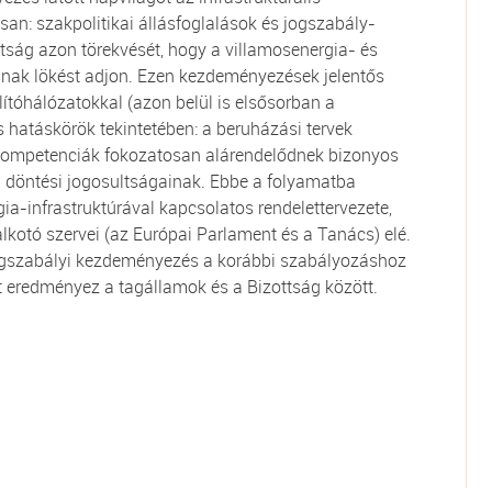
n: szakpolitikai állásfoglalások és jogszabály-
tság azon törekvését, hogy a villamosenergia- és
tának lökést adjon. Ezen kezdeményezések jelentős
ítóhálózatokkal (azon belül is elsősorban a
 hatáskörök tekintetében: a beruházási tervek
kompetenciák fokozatosan alárendelődnek bizonyos
g döntési jogosultságainak. Ebbe a folyamatba
gia-infrastruktúrával kapcsolatos rendelettervezete,
lkotó szervei (az Európai Parlament és a Tanács) elé.
jogszabályi kezdeményezés a korábbi szabályozáshoz
t eredményez a tagállamok és a Bizottság között.