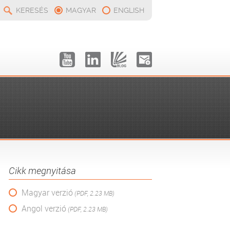
KERESÉS
MAGYAR
ENGLISH
Cikk megnyitása
Magyar verzió
(PDF, 2.23 MB)
Angol verzió
(PDF, 2.23 MB)