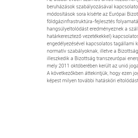
beruházások szabályozásával kapcsolatosa
módosítások sora kísérte az Európai Bizot
földgázinfrastruktúra-fejlesztés folyama
hangsúlyeltolódást eredményeznek a száll
határkeresztező vezetékekkel) kapcsolatos
engedélyezésével kapcsolatos tagállami 
normatív szabályoknak, illetve a Bizottsá
illeszkedik a Bizottság transzeurópai ener
mely 2011 októberében került az unió joga
A következőkben áttekintjük, hogy ezen 
képest milyen további hatásköri eltolódás