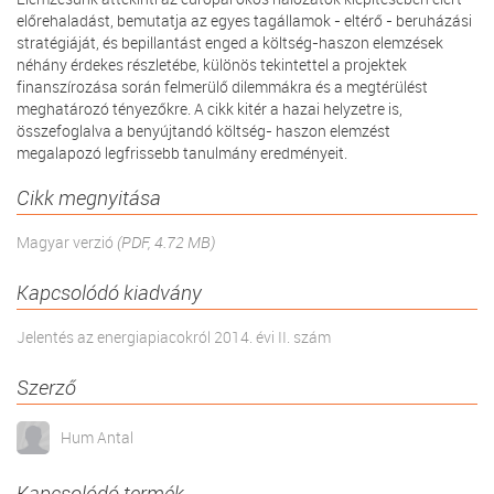
előrehaladást, bemutatja az egyes tagállamok - eltérő - beruházási
stratégiáját, és bepillantást enged a költség-haszon elemzések
néhány érdekes részletébe, különös tekintettel a projektek
finanszírozása során felmerülő dilemmákra és a megtérülést
meghatározó tényezőkre. A cikk kitér a hazai helyzetre is,
összefoglalva a benyújtandó költség- haszon elemzést
megalapozó legfrissebb tanulmány eredményeit.
Cikk megnyitása
Magyar verzió
(PDF, 4.72 MB)
Kapcsolódó kiadvány
Jelentés az energiapiacokról 2014. évi II. szám
Szerző
Hum Antal
Kapcsolódó termék