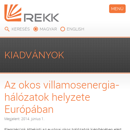
MENÜ
KERESÉS
MAGYAR
ENGLISH
KIADVÁNYOK
Az okos villamosenergia-
hálózatok helyzete
Európában
Megjelent: 2014. június 1.
Elemzésünk áttekinti az európai okos hálózatok kiépítésében elért