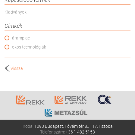
Kiadványok
Címkék
árampiac
okos technológiák
Vissza
Iroda:
1093 Budapest, Fővám tér 8., 117.1 szoba
Telefonszám:
+36 1 482 5153