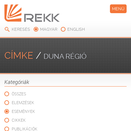
MENÜ
KERESÉS
MAGYAR
ENGLISH
CÍMKE
/
DUNA RÉGIÓ
Kategóriák
ÖSSZES
ELEMZÉSEK
ESEMÉNYEK
CIKKEK
PUBLIKÁCIÓK