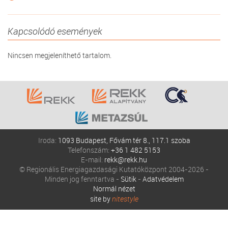
Kapcsolódó események
Nincsen megjeleníthető tartalom.
Iroda:
1093 Budapest, Fővám tér 8., 117.1 szoba
Telefonszám:
+36 1 482 5153
E-mail:
rekk@rekk.hu
© Regionális Energiagazdasági Kutatóközpont 2004-2026 -
Minden jog fenntartva -
Sütik
-
Adatvédelem
Normál nézet
site by
nitestyle