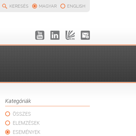
KERESÉS
MAGYAR
ENGLISH
Kategóriák
ÖSSZES
ELEMZÉSEK
ESEMÉNYEK