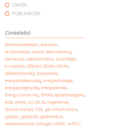
CIKKEK
PUBLIKÁCIÓK
Címkefelhő
,
,
áramkereskedelem
árampiac
,
,
,
árvízkockázat
aukció
benchmarking
,
,
,
biomassza
dekarbonizáció
Duna Régió
,
,
,
,
e-mobilitás
EBEMM
EEMM
EGMM
,
,
ellátásbiztonság
energiaárak
,
,
energiahatékonyság
energiastratégia
,
,
energiaszegénység
energiatárolás
,
,
,
Energy Community
EPMM
épületenergetika
,
,
,
,
erdő
erőmű
EU-28
EU-tagállamok
,
,
,
fosszilis energia
FOX
gáz infrastruktúra
,
,
,
gázpiac
gáztároló
geotermikus
,
,
,
,
határkeresztező
hidrogén
HMKE
HUPCC