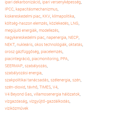
,
,
ipari dekarbonizáció
ipari versenyképesség
,
,
IPCC
kapacitásmechanizmus
,
,
,
kiskereskedelmi piac
KKV
klímapolitika
,
,
,
költség-haszon elemzés
közlekedés
LNG
,
,
megújuló energiák
modellezés
,
,
,
nagykereskedelmi piac
napenergia
NECP
,
,
,
,
NEKT
nukleáris
okos technológiák
oktatás
,
,
orosz gázfüggőség
piacelemzés
,
,
,
piacintegráció
piacmonitoring
PPA
,
,
SEERMAP
szabályozás
,
szabályozási energia
,
,
,
szakpolitikai tanácsadás
szélenergia
szén
,
,
,
,
szén-dioxid
távhő
TIMES
V4
,
,
V4 Beyond Gas
villamosenergia hálózatok
,
,
vízgazdaság
vízgyűjtő-gazdálkodás
víziközművek