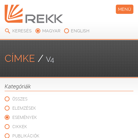
MENÜ
KERESÉS
MAGYAR
ENGLISH
CÍMKE
/
V4
Kategóriák
ÖSSZES
ELEMZÉSEK
ESEMÉNYEK
CIKKEK
PUBLIKÁCIÓK