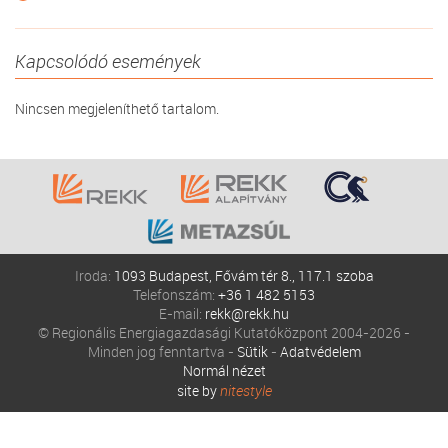
Kapcsolódó események
Nincsen megjeleníthető tartalom.
Iroda:
1093 Budapest, Fővám tér 8., 117.1 szoba
Telefonszám:
+36 1 482 5153
E-mail:
rekk@rekk.hu
© Regionális Energiagazdasági Kutatóközpont 2004-2026 -
Minden jog fenntartva -
Sütik
-
Adatvédelem
Normál nézet
site by
nitestyle