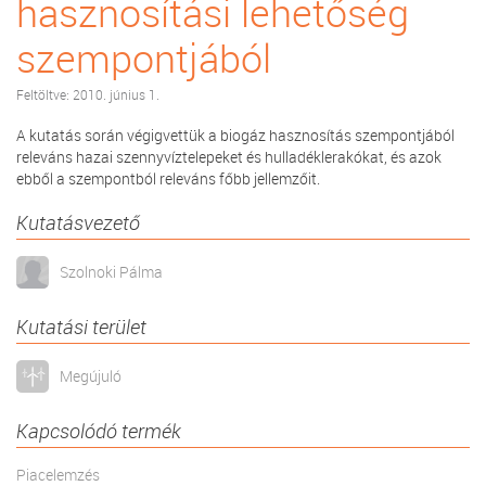
hasznosítási lehetőség
szempontjából
Feltöltve: 2010. június 1.
A kutatás során végigvettük a biogáz hasznosítás szempontjából
releváns hazai szennyvíztelepeket és hulladéklerakókat, és azok
ebből a szempontból releváns főbb jellemzőit.
Kutatásvezető
Szolnoki Pálma
Kutatási terület
Megújuló
Kapcsolódó termék
Piacelemzés