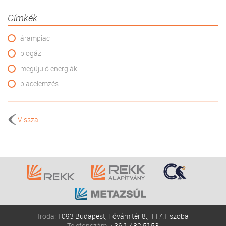
Címkék
árampiac
biogáz
megújuló energiák
piacelemzés
Vissza
Iroda:
1093 Budapest, Fővám tér 8., 117.1 szoba
Telefonszám:
+36 1 482 5153