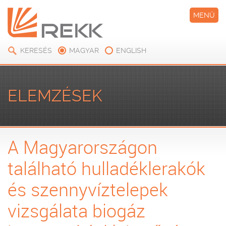
MENÜ
KERESÉS
MAGYAR
ENGLISH
ELEMZÉSEK
A Magyarországon
található hulladéklerakók
és szennyvíztelepek
vizsgálata biogáz