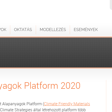
YOK
OKTATÁS
MODELLEZÉS
ESEMÉNYEK
yagok Platform 2020
t Alapanyagok Platform (
Climate Friendly Materials
limate Strategies által létrehozott platform több