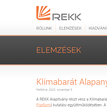
RÓLUNK
ELEMZÉSEK
KIADVÁN
ELEMZÉSEK
Klímabarát Alapan
Feltöltve: 2020. november 5.
A REKK Alapítvány részt vesz a Klímabará
Platform
) kutatási együttműködésében. A C