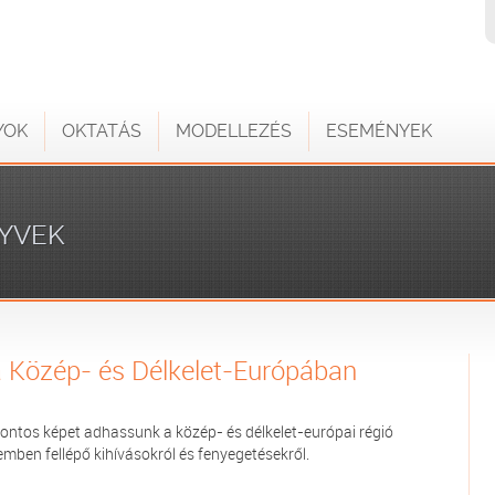
YOK
OKTATÁS
MODELLEZÉS
ESEMÉNYEK
YVEK
a Közép- és Délkelet-Európában
s pontos képet adhassunk a közép- és délkelet-európai régió
mben fellépő kihívásokról és fenyegetésekről.