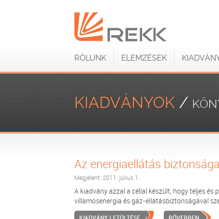
RÓLUNK
ELEMZÉSEK
KIADVÁN
KIADVÁNYOK
/
KÖN
Az energiaellátás biztonság
Megjelent: 2011. július 1.
A kiadvány azzal a céllal készült, hogy teljes é
villamosenergia és gáz-ellátásbiztonságával sze
KIADVÁNY LETÖLTÉSE
BŐVEBBEN