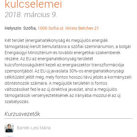
kulcselemei
2018. március 9.
Helyszín: Szófia,
1000 Sofia ul. Hristo Belchev 21
Két terület (energiahatékonyság és megújulós energiák
támogatása) került bemutatásra a szófiai szemináriumon, a bolgár
Energiaügyi Minisztérium és további energetikai szakemberek
részére. Az EU az energiahatékonyság területét
kulcsfontosságúként kezeli az energiaszektor transzformációja
szempontjából. Az EU új javaslata 30%-os energiahatékonysági
célkitűzést jelölt meg, mely fontos hosszú távú jelzés a kormányzati
döntéshozók számára. A megújulók területén is fontos
változásokat fed le az új direktíva javaslat, ahol a megújulós
támogatások versenyeztetésének az irányába mozdul el az új
szabályozás.
Kurzusvezetők
Bartek-Lesi Mária