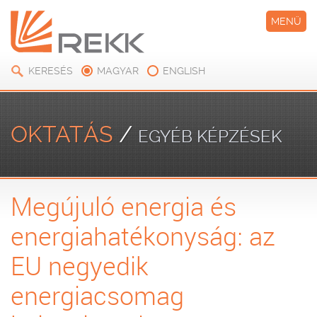
MENÜ
KERESÉS
MAGYAR
ENGLISH
OKTATÁS
/
EGYÉB KÉPZÉSEK
Megújuló energia és
energiahatékonyság: az
EU negyedik
energiacsomag