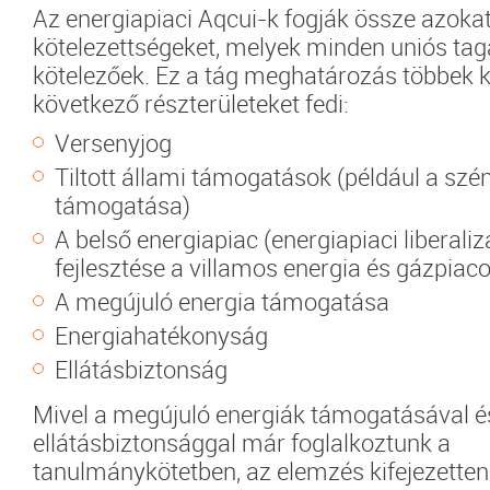
Az energiapiaci Aqcui-k fogják össze azokat
kötelezettségeket, melyek minden uniós ta
kötelezőek. Ez a tág meghatározás többek k
következő részterületeket fedi:
Versenyjog
Tiltott állami támogatások (például a szé
támogatása)
A belső energiapiac (energiapiaci liberali
fejlesztése a villamos energia és gázpiac
A megújuló energia támogatása
Energiahatékonyság
Ellátásbiztonság
Mivel a megújuló energiák támogatásával é
ellátásbiztonsággal már foglalkoztunk a
tanulmánykötetben, az elemzés kifejezette