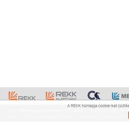
A REKK honlapja cookie-kat (sütik
Iroda:
1093 Budapest, Fővám tér 8., 117.1 szoba
Telefonszám:
+36 1 482 
© Regionális Energiagazdasági Kutatóközpont 2004-2026 - Minden jog fennta