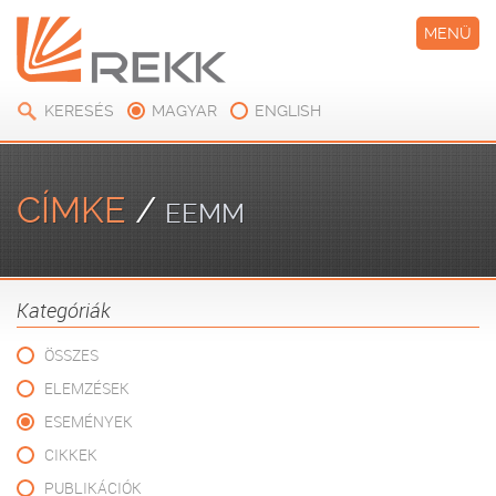
MENÜ
KERESÉS
MAGYAR
ENGLISH
CÍMKE
/
EEMM
Kategóriák
ÖSSZES
ELEMZÉSEK
ESEMÉNYEK
CIKKEK
PUBLIKÁCIÓK