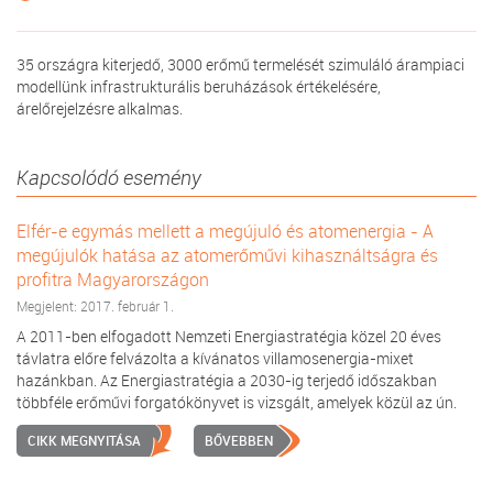
35 országra kiterjedő, 3000 erőmű termelését szimuláló árampiaci
modellünk infrastrukturális beruházások értékelésére,
árelőrejelzésre alkalmas.
Kapcsolódó esemény
Elfér-e egymás mellett a megújuló és atomenergia - A
megújulók hatása az atomerőművi kihasználtságra és
profitra Magyarországon
Megjelent: 2017. február 1.
A 2011-ben elfogadott Nemzeti Energiastratégia közel 20 éves
távlatra előre felvázolta a kívánatos villamosenergia-mixet
hazánkban. Az Energiastratégia a 2030-ig terjedő időszakban
többféle erőművi forgatókönyvet is vizsgált, amelyek közül az ún.
CIKK MEGNYITÁSA
BŐVEBBEN