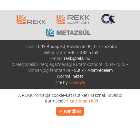
Iroda:
1093 Budapest, Fővám tér 8., 117.1 szoba
Telefonszám:
+36 1 482 5153
E-mail:
rekk@rekk.hu
© Regionális Energiagazdasági Kutatóközpont 2004-2026 -
Minden jog fenntartva -
Sütik
-
Adatvédelem
Normál nézet
site by
nitestyle
A REKK honlapja cookie-kat (sütiket) használ. További
információért
kattintson ide
!
Rendben