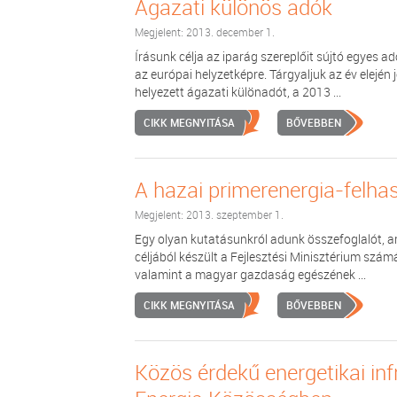
Ágazati különös adók
Megjelent: 2013. december 1.
Írásunk célja az iparág szereplőit sújtó egyes a
az európai helyzetképre. Tárgyaljuk az év elejé
helyezett ágazati különadót, a 2013 ...
CIKK MEGNYITÁSA
BŐVEBBEN
A hazai primerenergia-felhas
Megjelent: 2013. szeptember 1.
Egy olyan kutatásunkról adunk összefoglalót, a
céljából készült a Fejlesztési Minisztérium szá
valamint a magyar gazdaság egészének ...
CIKK MEGNYITÁSA
BŐVEBBEN
Közös érdekű energetikai inf