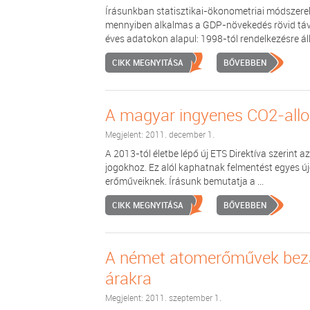
Írásunkban statisztikai-ökonometriai módszere
mennyiben alkalmas a GDP-növekedés rövid távú
éves adatokon alapul: 1998-tól rendelkezésre álló
CIKK MEGNYITÁSA
BŐVEBBEN
A magyar ingyenes CO2-allo
Megjelent: 2011. december 1.
A 2013-tól életbe lépő új ETS Direktíva szerint
jogokhoz. Ez alól kaphatnak felmentést egyes ú
erőműveiknek. Írásunk bemutatja a ...
CIKK MEGNYITÁSA
BŐVEBBEN
A német atomerőművek bezá
árakra
Megjelent: 2011. szeptember 1.