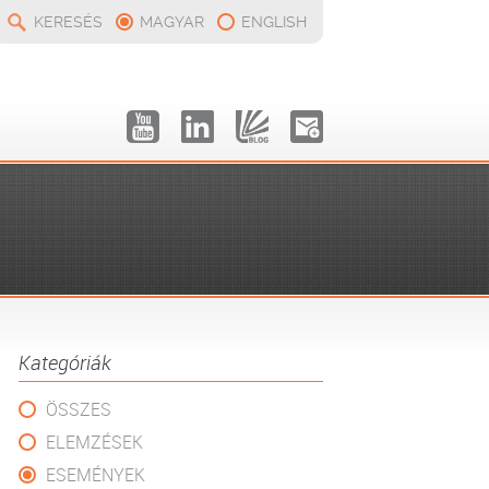
KERESÉS
MAGYAR
ENGLISH
Kategóriák
ÖSSZES
ELEMZÉSEK
ESEMÉNYEK