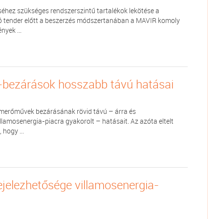
éhez szükséges rendszerszintű tartalékok lekötése a
ozó tender előtt a beszerzés módszertanában a MAVIR komoly
nyek ...
bezárások hosszabb távú hatásai
merőművek bezárásának rövid távú – árra és
lamosenergia-piacra gyakorolt – hatásait. Az azóta eltelt
 hogy ...
jelezhetősége villamosenergia-