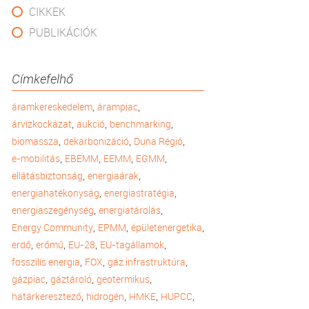
CIKKEK
PUBLIKÁCIÓK
Címkefelhő
,
,
áramkereskedelem
árampiac
,
,
,
árvízkockázat
aukció
benchmarking
,
,
,
biomassza
dekarbonizáció
Duna Régió
,
,
,
,
e-mobilitás
EBEMM
EEMM
EGMM
,
,
ellátásbiztonság
energiaárak
,
,
energiahatékonyság
energiastratégia
,
,
energiaszegénység
energiatárolás
,
,
,
Energy Community
EPMM
épületenergetika
,
,
,
,
erdő
erőmű
EU-28
EU-tagállamok
,
,
,
fosszilis energia
FOX
gáz infrastruktúra
,
,
,
gázpiac
gáztároló
geotermikus
,
,
,
,
határkeresztező
hidrogén
HMKE
HUPCC