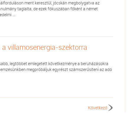
 pálforduláson ment keresztül, jócskán megbolygatva az
anulmány taglalta, de ezek fókuszában főként a német
delmi ...
 a villamosenergia-szektorra
osabb, legtöbbet emlegetett következménye a beruházásokra
a. Elemzésünkben megpróbáljuk egyrészt számszerűsíteni az adó
Következő