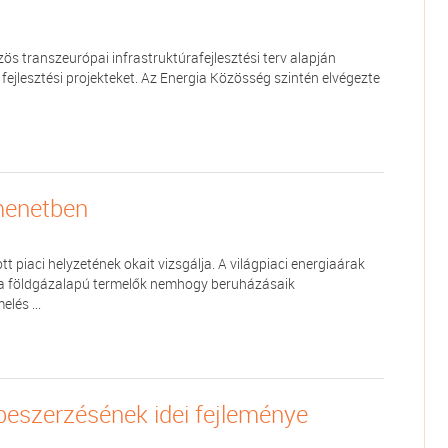
s transzeurópai infrastruktúrafejlesztési terv alapján
ő fejlesztési projekteket. Az Energia Közösség szintén elvégezte
menetben
 piaci helyzetének okait vizsgálja. A világpiaci energiaárak
t a földgázalapú termelők nemhogy beruházásaik
lés ...
 beszerzésének idei fejleménye