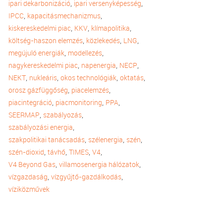
,
,
ipari dekarbonizáció
ipari versenyképesség
,
,
IPCC
kapacitásmechanizmus
,
,
,
kiskereskedelmi piac
KKV
klímapolitika
,
,
,
költség-haszon elemzés
közlekedés
LNG
,
,
megújuló energiák
modellezés
,
,
,
nagykereskedelmi piac
napenergia
NECP
,
,
,
,
NEKT
nukleáris
okos technológiák
oktatás
,
,
orosz gázfüggőség
piacelemzés
,
,
,
piacintegráció
piacmonitoring
PPA
,
,
SEERMAP
szabályozás
,
szabályozási energia
,
,
,
szakpolitikai tanácsadás
szélenergia
szén
,
,
,
,
szén-dioxid
távhő
TIMES
V4
,
,
V4 Beyond Gas
villamosenergia hálózatok
,
,
vízgazdaság
vízgyűjtő-gazdálkodás
víziközművek