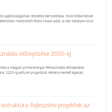
dók sajátosságainak részletes bemutatása, rövid kitekintéssel
n jelentősen módosított Robin Hood-adót, a már hatályon kívül
ználás előrejelzése 2020-ig
mely a magyar primerenergia-felhasználás előrejelzése
mára. 2020-ig adtunk prognózist néhány kiemelt ágazat,
rastruktúra-fejlesztési projektek az