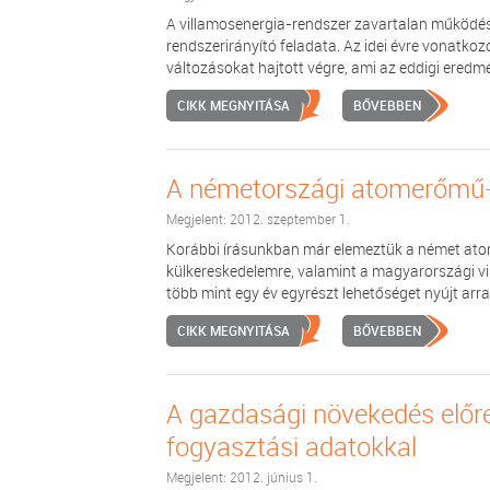
A villamosenergia-rendszer zavartalan működés
rendszerirányító feladata. Az idei évre vonatk
változásokat hajtott végre, ami az eddigi eredmé
CIKK MEGNYITÁSA
BŐVEBBEN
A németországi atomerőmű-
Megjelent: 2012. szeptember 1.
Korábbi írásunkban már elemeztük a német ato
külkereskedelemre, valamint a magyarországi vil
több mint egy év egyrészt lehetőséget nyújt arra,
CIKK MEGNYITÁSA
BŐVEBBEN
A gazdasági növekedés előre
fogyasztási adatokkal
Megjelent: 2012. június 1.