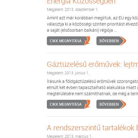
Energia Közösségben
Megjelent: 2013. szeptember 1.
Amint azt már korábban megírtuk, az EU egy közö
választja ki a közösségi szinten prioritást élvez
a saját (elsősorban balkáni) régiója ...
CIKK MEGNYITÁSA
BŐVEBBEN
Gáztüzelésű erőművek: lejt
Megjelent: 2013. június 1.
Írásunk a földgáztüzelésű erőművek szorongatott
elmúlt két évben tapasztalható alakulása miat
megtérülésére nem számíthatnak, de még a terme
CIKK MEGNYITÁSA
BŐVEBBEN
A rendszerszintű tartalékok
Megjelent: 2013. március 1.