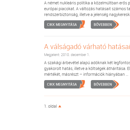
A német nukleáris politika a közelmúltban erős
európai piacokat. A változás hatásait számos t
rendszerbiztonság, illetve a jelenség nagykereske
CIKK MEGNYITÁSA
BŐVEBBEN
A válságadó várható hatásai
Megjelent: 2010. december 1.
A szakági árbevétel alapú adóknak két legfont
gyakorolt hatás, illetve a költségek áthárítás
mértékét, másrészt – információk hiányában ...
CIKK MEGNYITÁSA
BŐVEBBEN
1. oldal