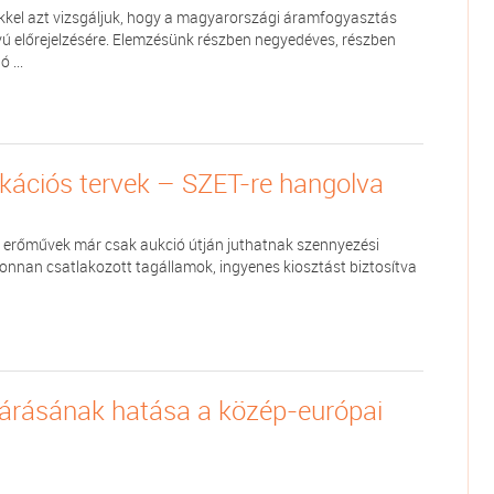
kkel azt vizsgáljuk, hogy a magyarországi áramfogyasztás
 előrejelzésére. Elemzésünk részben negyedéves, részben
 ...
kációs tervek – SZET-re hangolva
 az erőművek már csak aukció útján juthatnak szennyezési
jonnan csatlakozott tagállamok, ingyenes kiosztást biztosítva
rásának hatása a közép-európai