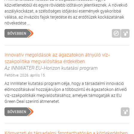
közvetlenebbül és egyre rövidebb időtávon jelentkeznek. A növekvő
aszálykockázat, a szélsőséges időjárási események gyakoribbá
válása, az inváziós fajok terjedése és az erdőtüzek kockázatának
növekedése ...
BŐVEBBEN
Innovatív megoldások az ágazatokon átnyúló víz-
szakpolitika megvalósítása érdekében
Az INNWATER EU-Horizon kutatási program
Feltöltve: 2026. április 15.
Az InnWater kutatási program célja, hogy a társadalmi innováció
előmozdításával hozzájáruljon a többszintű és ágazatokon átívelő
víz-szakpolitikák megvalósításához, amelyek támogatják az EU
Green Deal szerinti átmenetet.
BŐVEBBEN
Környezeti és társadalmi fenntarthatóság a közlekedésben