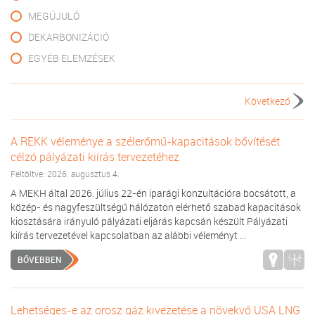
MEGÚJULÓ
DEKARBONIZÁCIÓ
EGYÉB ELEMZÉSEK
Következő
A REKK véleménye a szélerőmű-kapacitások bővítését
célzó pályázati kiírás tervezetéhez
Feltöltve: 2026. augusztus 4.
A MEKH által 2026. július 22-én iparági konzultációra bocsátott, a
közép- és nagyfeszültségű hálózaton elérhető szabad kapacitások
kiosztására irányuló pályázati eljárás kapcsán készült Pályázati
kiírás tervezetével kapcsolatban az alábbi véleményt ...
BŐVEBBEN
Lehetséges-e az orosz gáz kivezetése a növekvő USA LNG