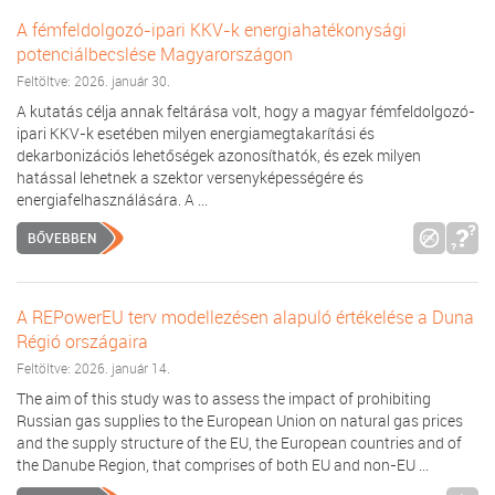
A fémfeldolgozó-ipari KKV-k energiahatékonysági
potenciálbecslése Magyarországon
Feltöltve: 2026. január 30.
A kutatás célja annak feltárása volt, hogy a magyar fémfeldolgozó-
ipari KKV-k esetében milyen energiamegtakarítási és
dekarbonizációs lehetőségek azonosíthatók, és ezek milyen
hatással lehetnek a szektor versenyképességére és
energiafelhasználására. A ...
BŐVEBBEN
A REPowerEU terv modellezésen alapuló értékelése a Duna
Régió országaira
Feltöltve: 2026. január 14.
The aim of this study was to assess the impact of prohibiting
Russian gas supplies to the European Union on natural gas prices
and the supply structure of the EU, the European countries and of
the Danube Region, that comprises of both EU and non-EU ...