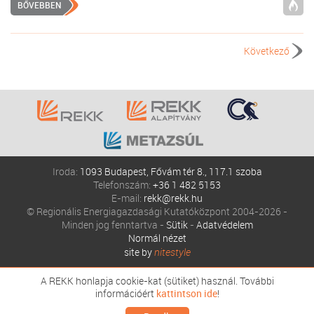
BŐVEBBEN
Következő
Iroda:
1093 Budapest, Fővám tér 8., 117.1 szoba
Telefonszám:
+36 1 482 5153
E-mail:
rekk@rekk.hu
© Regionális Energiagazdasági Kutatóközpont 2004-2026 -
Minden jog fenntartva -
Sütik
-
Adatvédelem
Normál nézet
site by
nitestyle
A REKK honlapja cookie-kat (sütiket) használ. További
információért
kattintson ide
!