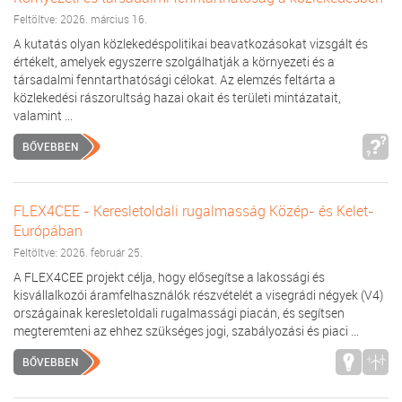
Feltöltve: 2026. március 16.
A kutatás olyan közlekedéspolitikai beavatkozásokat vizsgált és
értékelt, amelyek egyszerre szolgálhatják a környezeti és a
társadalmi fenntarthatósági célokat. Az elemzés feltárta a
közlekedési rászorultság hazai okait és területi mintázatait,
valamint ...
BŐVEBBEN
FLEX4CEE - Keresletoldali rugalmasság Közép- és Kelet-
Európában
Feltöltve: 2026. február 25.
A FLEX4CEE projekt célja, hogy elősegítse a lakossági és
kisvállalkozói áramfelhasználók részvételét a visegrádi négyek (V4)
országainak keresletoldali rugalmassági piacán, és segítsen
megteremteni az ehhez szükséges jogi, szabályozási és piaci ...
BŐVEBBEN