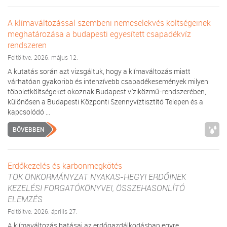
A klímaváltozással szembeni nemcselekvés költségeinek
meghatározása a budapesti egyesített csapadékvíz
rendszeren
Feltöltve: 2026. május 12.
A kutatás során azt vizsgáltuk, hogy a klímaváltozás miatt
várhatóan gyakoribb és intenzívebb csapadékesemények milyen
többletköltségeket okoznak Budapest víziközmű-rendszerében,
különösen a Budapesti Központi Szennyvíztisztító Telepen és a
kapcsolódó ...
BŐVEBBEN
Erdőkezelés és karbonmegkötés
TÖK ÖNKORMÁNYZAT NYAKAS-HEGYI ERDŐINEK
KEZELÉSI FORGATÓKÖNYVEI, ÖSSZEHASONLÍTÓ
ELEMZÉS
Feltöltve: 2026. április 27.
A klímaváltozás hatásai az erdőgazdálkodásban egyre