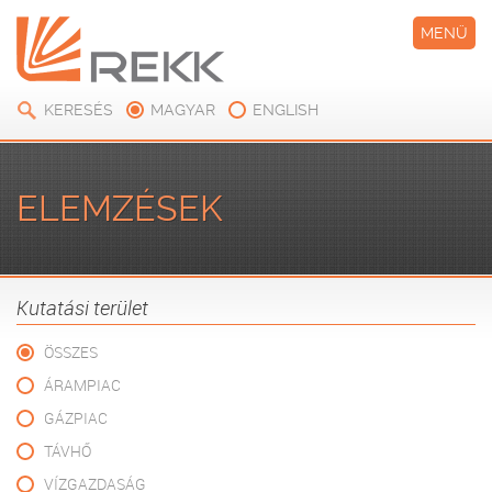
MENÜ
KERESÉS
MAGYAR
ENGLISH
ELEMZÉSEK
Kutatási terület
ÖSSZES
ÁRAMPIAC
GÁZPIAC
TÁVHŐ
VÍZGAZDASÁG