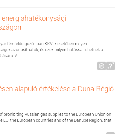
k energiahatékonysági
rszágon
agyar fémfeldolgozó-ipari KKV-k esetében milyen
ségek azonosíthatók, és ezek milyen hatással lehetnek a
ására. A ...
sen alapuló értékelése a Duna Régió
of prohibiting Russian gas supplies to the European Union on
the EU, the European countries and of the Danube Region, that