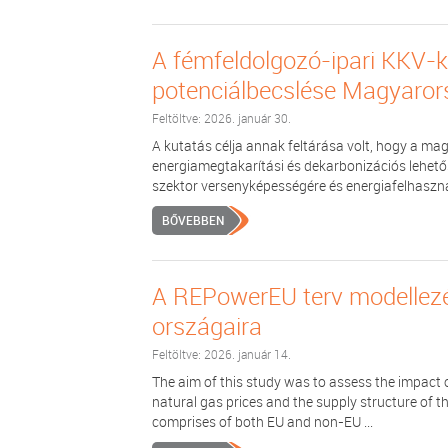
A fémfeldolgozó-ipari KKV-
potenciálbecslése Magyaro
Feltöltve: 2026. január 30.
A kutatás célja annak feltárása volt, hogy a m
energiamegtakarítási és dekarbonizációs lehető
szektor versenyképességére és energiafelhasznál
BŐVEBBEN
A REPowerEU terv modellezé
országaira
Feltöltve: 2026. január 14.
The aim of this study was to assess the impact 
natural gas prices and the supply structure of 
comprises of both EU and non-EU ...