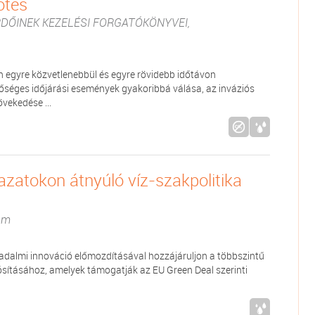
ötés
DŐINEK KEZELÉSI FORGATÓKÖNYVEI,
 egyre közvetlenebbül és egyre rövidebb időtávon
sőséges időjárási események gyakoribbá válása, az inváziós
vekedése ...
zatokon átnyúló víz-szakpolitika
am
sadalmi innováció előmozdításával hozzájáruljon a többszintű
ósításához, amelyek támogatják az EU Green Deal szerinti