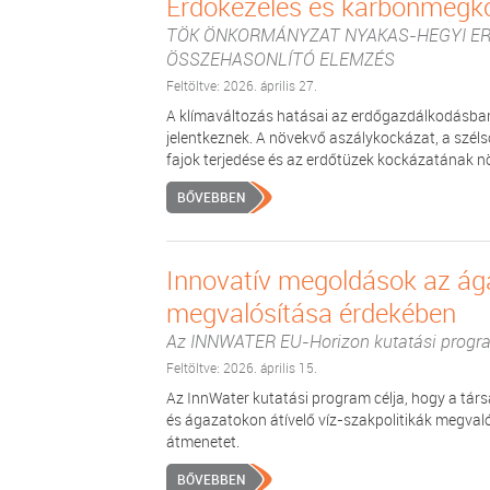
Erdőkezelés és karbonmegk
TÖK ÖNKORMÁNYZAT NYAKAS-HEGYI ER
ÖSSZEHASONLÍTÓ ELEMZÉS
Feltöltve: 2026. április 27.
A klímaváltozás hatásai az erdőgazdálkodásban
jelentkeznek. A növekvő aszálykockázat, a szél
fajok terjedése és az erdőtüzek kockázatának nö
BŐVEBBEN
Innovatív megoldások az ága
megvalósítása érdekében
Az INNWATER EU-Horizon kutatási progr
Feltöltve: 2026. április 15.
Az InnWater kutatási program célja, hogy a tár
és ágazatokon átívelő víz-szakpolitikák megval
átmenetet.
BŐVEBBEN