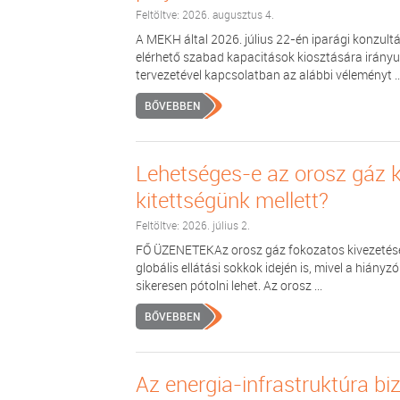
Feltöltve: 2026. augusztus 4.
A MEKH által 2026. július 22-én iparági konzult
elérhető szabad kapacitások kiosztására irányul
tervezetével kapcsolatban az alábbi véleményt ..
BŐVEBBEN
Lehetséges-e az orosz gáz 
kitettségünk mellett?
Feltöltve: 2026. július 2.
FŐ ÜZENETEKAz orosz gáz fokozatos kivezetése t
globális ellátási sokkok idején is, mivel a hián
sikeresen pótolni lehet. Az orosz ...
BŐVEBBEN
Az energia-infrastruktúra b