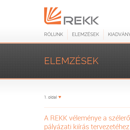
RÓLUNK
ELEMZÉSEK
KIADVÁN
ELEMZÉSEK
1. oldal
A REKK véleménye a szélerő
pályázati kiírás tervezetéhez