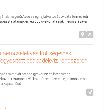
úrájának megerősítése az éghajlatváltozás okozta természeti
tapasztalatainak és legjobb gyakorlatainak megosztásával.
.
i nemcselekvés költségeinek
egyesített csapadékvíz rendszeren
tozás miatt várhatóan gyakoribb és intenzívebb
okoznak Budapest víziközmű-rendszerében, különösen a
 a kapcsolódó ...