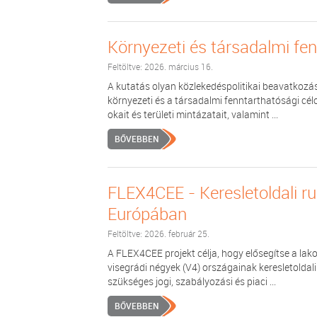
Környezeti és társadalmi fe
Feltöltve: 2026. március 16.
A kutatás olyan közlekedéspolitikai beavatkozás
környezeti és a társadalmi fenntarthatósági célo
okait és területi mintázatait, valamint ...
BŐVEBBEN
FLEX4CEE - Keresletoldali r
Európában
Feltöltve: 2026. február 25.
A FLEX4CEE projekt célja, hogy elősegítse a lako
visegrádi négyek (V4) országainak keresletolda
szükséges jogi, szabályozási és piaci ...
BŐVEBBEN