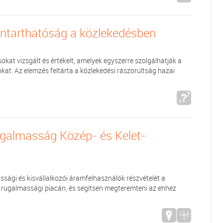
nntarthatóság a közlekedésben
okat vizsgált és értékelt, amelyek egyszerre szolgálhatják a
kat. Az elemzés feltárta a közlekedési rászorultság hazai
ugalmasság Közép- és Kelet-
ssági és kisvállalkozói áramfelhasználók részvételét a
li rugalmassági piacán, és segítsen megteremteni az ehhez