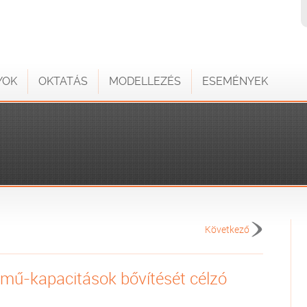
YOK
OKTATÁS
MODELLEZÉS
ESEMÉNYEK
Következő
mű-kapacitások bővítését célzó