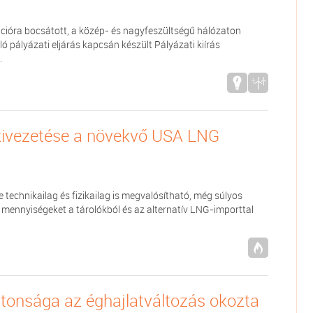
ációra bocsátott, a közép- és nagyfeszültségű hálózaton
ó pályázati eljárás kapcsán készült Pályázati kiírás
.
kivezetése a növekvő USA LNG
echnikailag és fizikailag is megvalósítható, még súlyos
yzó mennyiségeket a tárolókból és az alternatív LNG-importtal
iztonsága az éghajlatváltozás okozta