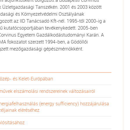
mi adjunktusként dolgozott a Budapesti Corvinus
k Üzletgazdasági Tanszékén. 2001 és 2003 között
azdasági és Környezetvédelmi Osztályának
ozott az IID Tanácsadó Kft-nél. 1995-től 2000-ig a
ű kutatócsoportjában tevékenykedett. 2005-ben
 Corvinus Egyetem Gazdálkodástudományi Karán. A
 fokozatot szerzett 1994-ben, a Gödöllői
zett mezőgazdasági gépészmérnökként.
Közép- és Kelet-Európában
őművek elszámolási rendszereinek változásairól
nergiafelhasználás (energy sufficiency) hozzájárulása
éljainak eléréséhez
lósításához