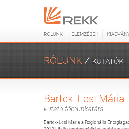
RÓLUNK
ELEMZÉSEK
KIADVÁN
RÓLUNK
/
KUTATÓK
Bartek-Lesi Mária
kutató főmunkatárs
Bartek-Lesi Mária a Regionális Energiag