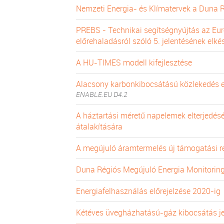
Nemzeti Energia- és Klímatervek a Duna 
PREBS - Technikai segítségnyújtás az Eur
előrehaladásról szóló 5. jelentésének elké
A HU-TIMES modell kifejlesztése
Alacsony karbonkibocsátású közlekedés 
ENABLE.EU D4.2
A háztartási méretű napelemek elterjedés
átalakítására
A megújuló áramtermelés új támogatási 
Duna Régiós Megújuló Energia Monitoring
Energiafelhasználás előrejelzése 2020-ig
Kétéves üvegházhatású-gáz kibocsátás j