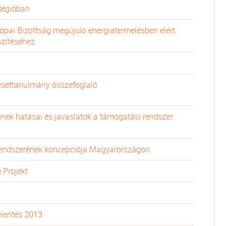
Régióban
ópai Bizottság megújuló energiatermelésben elért
szítéséhez
esettanulmány összefoglaló
ének hatásai és javaslatok a támogatási rendszer
rendszerének koncepciója Magyarországon
 Projekt
elentés 2013