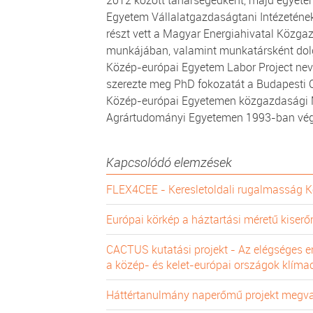
2012 között tanársegédként, majd egyete
Egyetem Vállalatgazdaságtani Intézeténe
részt vett a Magyar Energiahivatal Közg
munkájában, valamint munkatársként dolg
Közép-európai Egyetem Labor Project nev
szerezte meg PhD fokozatát a Budapesti
Közép-európai Egyetemen közgazdasági MA
Agrártudományi Egyetemen 1993-ban vég
Kapcsolódó elemzések
FLEX4CEE - Keresletoldali rugalmasság 
Európai körkép a háztartási méretű kiser
CACTUS kutatási projekt - Az elégséges e
a közép- és kelet-európai országok klímac
Háttértanulmány naperőmű projekt megva