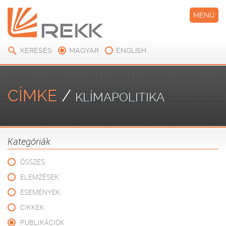
MENÜ
KERESÉS
MAGYAR
ENGLISH
CÍMKE
/
KLÍMAPOLITIKA
Kategóriák
ÖSSZES
ELEMZÉSEK
ESEMÉNYEK
CIKKEK
PUBLIKÁCIÓK