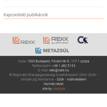
Kapcsolódó publikációk
Iroda:
1093 Budapest, Fővám tér 8., 117.1 szoba
Telefonszám:
+36 1 482 5153
E-mail:
rekk@rekk.hu
© Regionális Energiagazdasági Kutatóközpont 2004-2026 -
Minden jog fenntartva -
Sütik
-
Adatvédelem
Normál nézet
site by
nitestyle