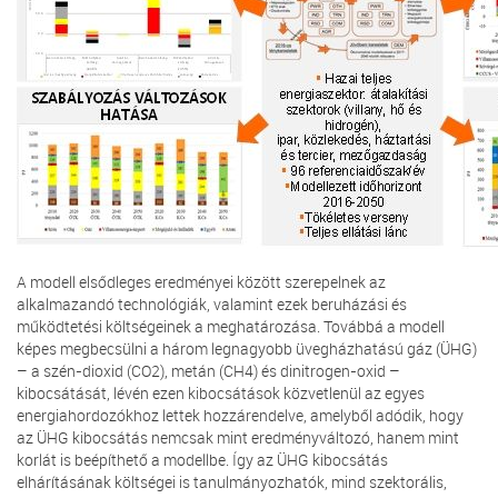
A modell elsődleges eredményei között szerepelnek az
alkalmazandó technológiák, valamint ezek beruházási és
működtetési költségeinek a meghatározása. Továbbá a modell
képes megbecsülni a három legnagyobb üvegházhatású gáz (ÜHG)
– a szén-dioxid (CO2), metán (CH4) és dinitrogen-oxid –
kibocsátását, lévén ezen kibocsátások közvetlenül az egyes
energiahordozókhoz lettek hozzárendelve, amelyből adódik, hogy
az ÜHG kibocsátás nemcsak mint eredményváltozó, hanem mint
korlát is beépíthető a modellbe. Így az ÜHG kibocsátás
elhárításának költségei is tanulmányozhatók, mind szektorális,