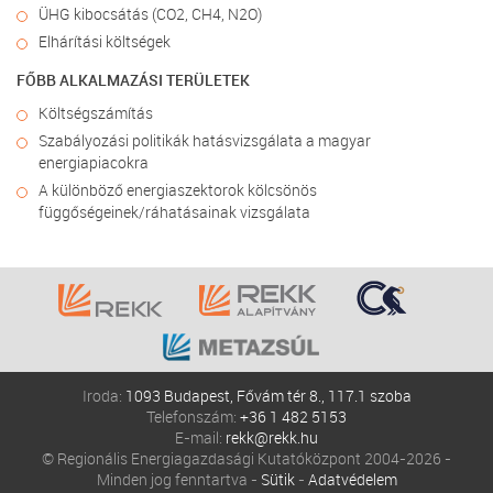
ÜHG kibocsátás (CO2, CH4, N2O)
Elhárítási költségek
FŐBB ALKALMAZÁSI TERÜLETEK
Költségszámítás
Szabályozási politikák hatásvizsgálata a magyar
energiapiacokra
A különböző energiaszektorok kölcsönös
függőségeinek/ráhatásainak vizsgálata
Iroda:
1093 Budapest, Fővám tér 8., 117.1 szoba
Telefonszám:
+36 1 482 5153
E-mail:
rekk@rekk.hu
© Regionális Energiagazdasági Kutatóközpont 2004-2026 -
Minden jog fenntartva -
Sütik
-
Adatvédelem