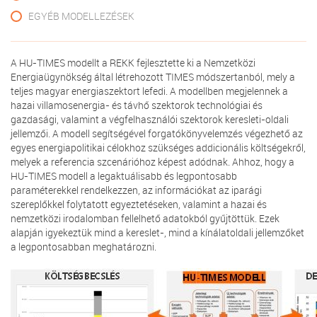
EGYÉB MODELLEZÉSEK
A HU-TIMES modellt a REKK fejlesztette ki a Nemzetközi
Energiaügynökség által létrehozott TIMES módszertanból, mely a
teljes magyar energiaszektort lefedi. A modellben megjelennek a
hazai villamosenergia- és távhő szektorok technológiai és
gazdasági, valamint a végfelhasználói szektorok keresleti-oldali
jellemzői. A modell segítségével forgatókönyvelemzés végezhető az
egyes energiapolitikai célokhoz szükséges addicionális költségekről,
melyek a referencia szcenárióhoz képest adódnak. Ahhoz, hogy a
HU-TIMES modell a legaktuálisabb és legpontosabb
paraméterekkel rendelkezzen, az információkat az iparági
szereplőkkel folytatott egyeztetéseken, valamint a hazai és
nemzetközi irodalomban fellelhető adatokból gyűjtöttük. Ezek
alapján igyekeztük mind a kereslet-, mind a kínálatoldali jellemzőket
a legpontosabban meghatározni.