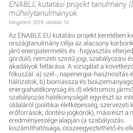
ENABLE kutatási projekt tanulmány (
műhelytanulmányok
Megjelent: 2018. október 10.
Az ENABLE.EU kutatási projekt keretében ki
országtanulmány célja az alacsony karbon
járó energiatermelés és -fogyasztás elterjed
gördülő, nemzeti szintű jogi, szabályozási é
akadályok feltárása. A vizsgálat a következő
fókuszál: a) szél-, napenergia-hasznosítás 
hálózatok, b) biomassza és bioüzemanyagok
energiahatékonyság és d) elektromos jármű
szabályozás hatékonyságát egyrészt az int
oldaláról (politikai életképesség, szervezeti
erőforrások, döntési jogkörök), másrészt a
eredményessége alapján (a szabályozás
kiszámíthatósága, összeegyeztethető és ell