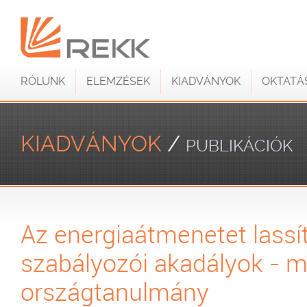
RÓLUNK
ELEMZÉSEK
KIADVÁNYOK
OKTATÁ
KIADVÁNYOK
/
PUBLIKÁCIÓK
Az energiaátmenetet lassí
szabályozói akadályok - 
országtanulmány