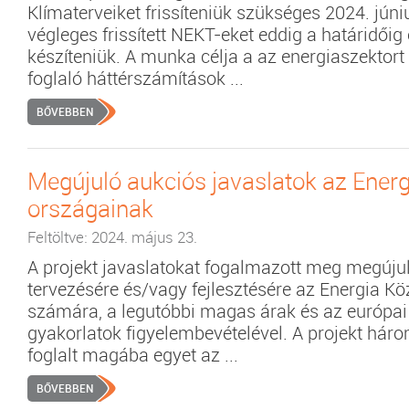
Klímaterveiket frissíteniük szükséges 2024. júni
végleges frissített NEKT-eket eddig a határidőig e
készíteniük. A munka célja a az energiaszekto
foglaló háttérszámítások ...
BŐVEBBEN
Megújuló aukciós javaslatok az Ener
országainak
Feltöltve: 2024. május 23.
A projekt javaslatokat fogalmazott meg megúju
tervezésére és/vagy fejlesztésére az Energia K
számára, a legutóbbi magas árak és az európai
gyakorlatok figyelembevételével. A projekt há
foglalt magába egyet az ...
BŐVEBBEN