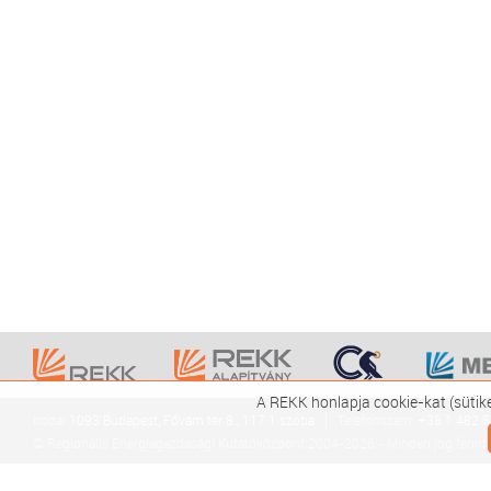
A REKK honlapja cookie-kat (sütik
Iroda:
1093 Budapest, Fővám tér 8., 117.1 szoba
Telefonszám:
+36 1 482 
© Regionális Energiagazdasági Kutatóközpont 2004-2026 - Minden jog fennta