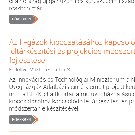
el az ország új gáz üzemi és kereskedelmi szab
részben már ...
BŐVEBBEN
Az F-gázok kibocsátásához kapcsol
leltárkészítési és projekciós módszer
fejlesztése
Feltöltve: 2021. december 3.
Az Innovációs és Technológiai Minisztérium a 
Üvegházgáz Adatbázis című kiemelt projekt ker
meg a REKK-et a fluortartalmú üvegházhatású 
kibocsátásához kapcsolódó leltárkészítési és pr
módszertan elkészítésével.
BŐVEBBEN