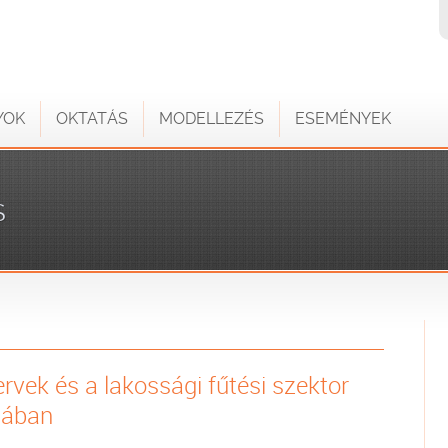
YOK
OKTATÁS
MODELLEZÉS
ESEMÉNYEK
S
ervek és a lakossági fűtési szektor
iában