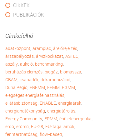
CIKKEK
PUBLIKÁCIÓK
Címkefelhő
,
,
,
adatközpont
árampiac
árelőrejelzés
,
,
,
árszabályozás
árvízkockázat
ASTEC
,
,
,
aszály
aukció
benchmarking
,
,
,
beruházás elemzés
biogáz
biomassza
,
,
,
CBAM
csapadék
dekarbonizáció
,
,
,
,
Duna Régió
EBEMM
EEMM
EGMM
,
elégséges energiafelhasználás
,
,
,
ellátásbiztonság
ENABLE
energiaárak
,
,
energiahatékonyság
energiatárolás
,
,
,
Energy Community
EPMM
épületenergetika
,
,
,
,
erdő
erőmű
EU-28
EU-tagállamok
,
,
fenntarthatóság
flow-based