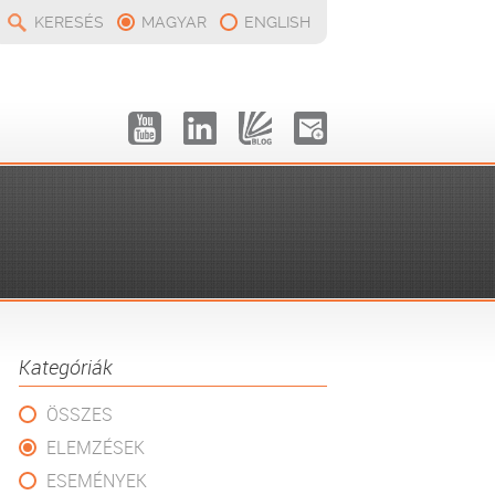
KERESÉS
MAGYAR
ENGLISH
Kategóriák
ÖSSZES
ELEMZÉSEK
ESEMÉNYEK