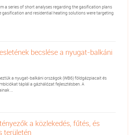
a series of short analyses regarding the gasification plans
 gasification and residential heating solutions were targeting
resletének becslése a nyugat-balkáni
ztük a nyugat-balkáni országok (WB6) földgázpiacait és
ambíciókat táplál a gázhálózat fejlesztésben. A
inak ...
tényezők a közlekedés, fűtés, és
 területén