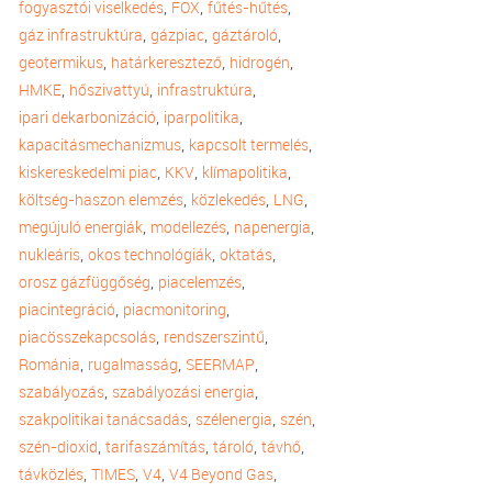
,
,
,
fogyasztói viselkedés
FOX
fűtés-hűtés
,
,
,
gáz infrastruktúra
gázpiac
gáztároló
,
,
,
geotermikus
határkeresztező
hidrogén
,
,
,
HMKE
hőszivattyú
infrastruktúra
,
,
ipari dekarbonizáció
iparpolitika
,
,
kapacitásmechanizmus
kapcsolt termelés
,
,
,
kiskereskedelmi piac
KKV
klímapolitika
,
,
,
költség-haszon elemzés
közlekedés
LNG
,
,
,
megújuló energiák
modellezés
napenergia
,
,
,
nukleáris
okos technológiák
oktatás
,
,
orosz gázfüggőség
piacelemzés
,
,
piacintegráció
piacmonitoring
,
,
piacösszekapcsolás
rendszerszintű
,
,
,
Románia
rugalmasság
SEERMAP
,
,
szabályozás
szabályozási energia
,
,
,
szakpolitikai tanácsadás
szélenergia
szén
,
,
,
,
szén-dioxid
tarifaszámítás
tároló
távhő
,
,
,
,
távközlés
TIMES
V4
V4 Beyond Gas