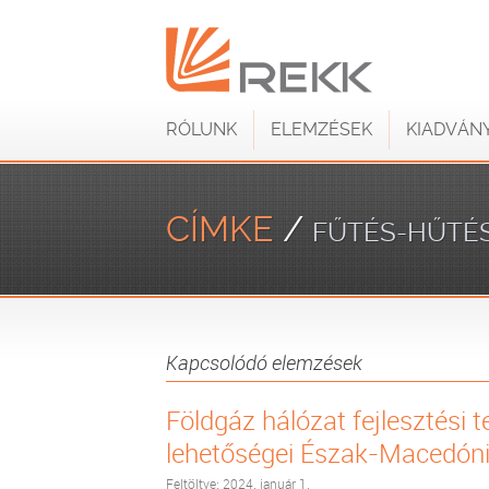
RÓLUNK
ELEMZÉSEK
KIADVÁN
CÍMKE
/
FŰTÉS-HŰTÉ
Kapcsolódó elemzések
Földgáz hálózat fejlesztési t
lehetőségei Észak-Macedón
Feltöltve: 2024. január 1.