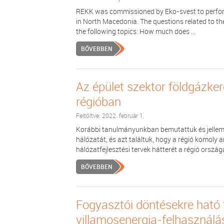
REKK was commissioned by Eko-svest to perform 
in North Macedonia. The questions related to the
the following topics: How much does ...
BŐVEBBEN
Az épület szektor földgázke
régióban
Feltöltve: 2022. február 1.
Korábbi tanulmányunkban bemutattuk és jelleme
hálózatát, és azt találtuk, hogy a régió komoly 
hálózatfejlesztési tervek hátterét a régió országa
BŐVEBBEN
Fogyasztói döntésekre ható 
villamosenergia-felhasználás