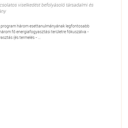
csolatos viselkedést befolyásoló társadalmi és
ány
i program három esettanulmányának legfontosabb
árom fő energiafogyasztási területre fókuszálva -
sztás (és termelés - ...