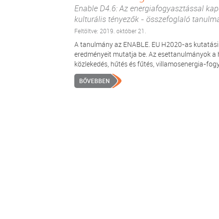
Enable D4.6: Az energiafogyasztással kap
kulturális tényezők - összefoglaló tanulm
Feltöltve: 2019. október 21.
A tanulmány az ENABLE. EU H2020-as kutatás
eredményeit mutatja be. Az esettanulmányok a h
közlekedés, hűtés és fűtés, villamosenergia-fogya
BŐVEBBEN