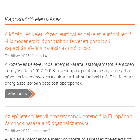
Kapcsolódó elemzések
A közép- és kelet-közép-európai és délkelet-európai régió
villamosenergia-ágazatában tervezett gázalapú
kapacitásbővítés hatásának értékelése
Feltöltve: 2025. április 14.
A közép- és kelet-európai energetikai átállási folyamatot jelentősen
befolyásolta a 2022-2023-as energiaágazati árválság, amelyet a
gázpiaci fejlemények és az ukrajnai háború idézett elő. Ez a földgáz
energiaszektorban betöltött szerepének ...
BŐVEBBEN
Az épületek fűtés villamosításának potenciálja Európában
és ennek hatása a földgázhálózatokra
Feltöltve: 2022. december 1.
REKK as a member of a major consortium assessed the effects of