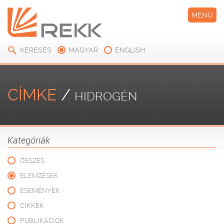
MENÜ
KERESÉS
MAGYAR
ENGLISH
CÍMKE
/
HIDROGÉN
Kategóriák
ÖSSZES
ELEMZÉSEK
ESEMÉNYEK
CIKKEK
PUBLIKÁCIÓK