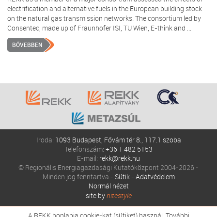
electrification and alternative fuels in the European building stock
on the natural gas transmission networks. The consortium led by
Consentec, made up of Fraunhofer ISI, TU Wien, E-think and ...
BŐVEBBEN
Iroda:
1093 Budapest, Fővám tér 8., 117.1 szoba
Telefonszám:
+36 1 482 5153
E-mail:
rekk@rekk.hu
© Regionális Energiagazdasági Kutatóközpont 2004-2026 -
Minden jog fenntartva -
Sütik
-
Adatvédelem
Normál nézet
site by
nitestyle
A REKK honlapja cookie-kat (sütiket) használ. További