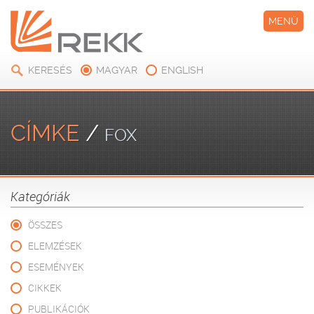
MENÜ
KERESÉS
MAGYAR
ENGLISH
CÍMKE
/
FOX
Kategóriák
ÖSSZES
ELEMZÉSEK
ESEMÉNYEK
CIKKEK
PUBLIKÁCIÓK