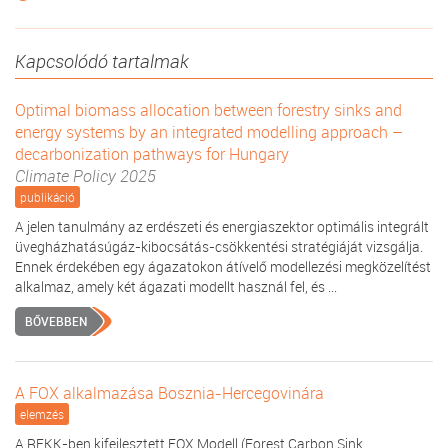
Kapcsolódó tartalmak
Optimal biomass allocation between forestry sinks and
energy systems by an integrated modelling approach –
decarbonization pathways for Hungary
Climate Policy 2025
publikáció
A jelen tanulmány az erdészeti és energiaszektor optimális integrált
üvegházhatásúgáz-kibocsátás-csökkentési stratégiáját vizsgálja.
Ennek érdekében egy ágazatokon átívelő modellezési megközelítést
alkalmaz, amely két ágazati modellt használ fel, és ...
BŐVEBBEN
A FOX alkalmazása Bosznia-Hercegovinára
elemzés
A REKK-ben kifejlesztett FOX Modell (Forest Carbon Sink