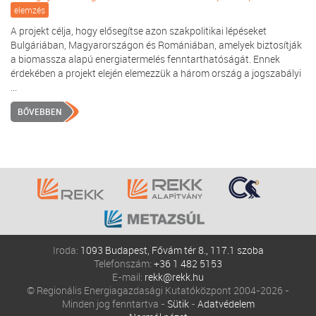
elemzés
A projekt célja, hogy elősegítse azon szakpolitikai lépéseket
Bulgáriában, Magyarországon és Romániában, amelyek biztosítják
a biomassza alapú energiatermelés fenntarthatóságát. Ennek
érdekében a projekt elején elemezzük a három ország a jogszabályi
...
BŐVEBBEN
Iroda:
1093 Budapest, Fővám tér 8., 117.1 szoba
Telefonszám:
+36 1 482 5153
E-mail:
rekk@rekk.hu
© Regionális Energiagazdasági Kutatóközpont 2004-2026 -
Minden jog fenntartva -
Sütik
-
Adatvédelem