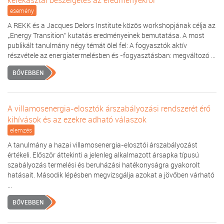
kerekasztal beszélgetés az eredményekről
esemény
A REKK és a Jacques Delors Institute közös workshopjának célja az
„Energy Transition” kutatás eredményeinek bemutatása. A most
publikált tanulmány négy témát ölel fel: A fogyasztók aktív
részvétele az energiatermelésben és -fogyasztásban: megváltozó ...
BŐVEBBEN
A villamosenergia-elosztók árszabályozási rendszerét érő
kihívások és az ezekre adható válaszok
elemzés
A tanulmány a hazai villamosenergia-elosztói árszabályozást
értékeli. Először áttekinti a jelenleg alkalmazott ársapka típusú
szabályozás termelési és beruházási hatékonyságra gyakorolt
hatásait. Második lépésben megvizsgálja azokat a jövőben várható
...
BŐVEBBEN