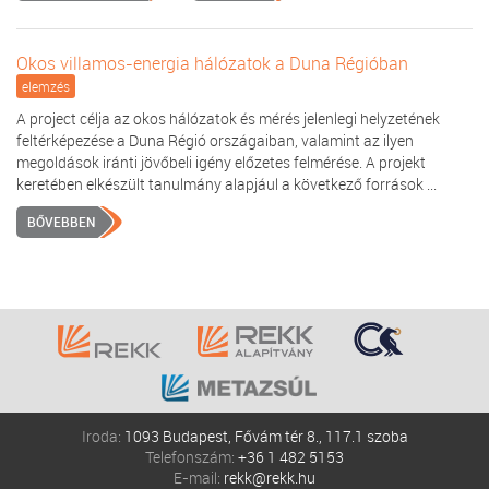
Okos villamos-energia hálózatok a Duna Régióban
elemzés
A project célja az okos hálózatok és mérés jelenlegi helyzetének
feltérképezése a Duna Régió országaiban, valamint az ilyen
megoldások iránti jövőbeli igény előzetes felmérése. A projekt
keretében elkészült tanulmány alapjául a következő források ...
BŐVEBBEN
Iroda:
1093 Budapest, Fővám tér 8., 117.1 szoba
Telefonszám:
+36 1 482 5153
E-mail:
rekk@rekk.hu