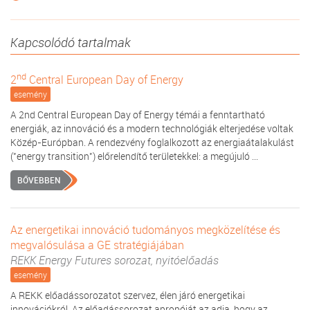
Kapcsolódó tartalmak
nd
2
Central European Day of Energy
esemény
A 2nd Central European Day of Energy témái a fenntartható
energiák, az innováció és a modern technológiák elterjedése voltak
Közép-Európban. A rendezvény foglalkozott az energiaátalakulást
("energy transition") előrelendítő területekkel: a megújuló ...
BŐVEBBEN
Az energetikai innováció tudományos megközelítése és
megvalósulása a GE stratégiájában
REKK Energy Futures sorozat, nyitóelőadás
esemény
A REKK előadássorozatot szervez, élen járó energetikai
innovációkról. Az előadássorozat apropóját az adja, hogy az