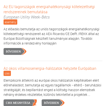
Az EU tagországok energiahatékonysági kötelezettségi
rendszereinek bemutatása
European Utility Week-Bécs
esemény
Az előadás bemutatja az uniós tagországok energiahatékonysági
kötelezettségi rendszereit az AEA Ricardo/CE Delft /REKK által az
Európai Bizottságnak készített tanulmányai alapján. További
információk a rendezvény honlapján
BŐVEBBEN
Az okos villamosenergia-hálózatok helyzete Európában
cikk
Elemzésünk áttekinti az európai okos hálózatok kiépítésében elért
előrehaladást, bemutatja az egyes tagállamok - eltérő - beruházási
stratégiáját, és bepillantást enged a költség-haszon elemzések
néhány érdekes részletébe, különös tekintettel a projektek ...
CIKK MEGNYITÁSA
BŐVEBBEN