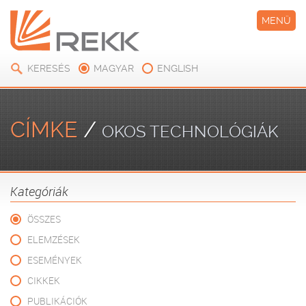
MENÜ
KERESÉS
MAGYAR
ENGLISH
CÍMKE
/
OKOS TECHNOLÓGIÁK
Kategóriák
ÖSSZES
ELEMZÉSEK
ESEMÉNYEK
CIKKEK
PUBLIKÁCIÓK